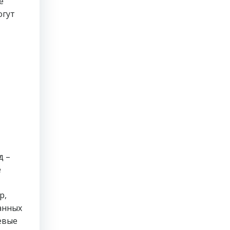
е
огут
д –
е
р,
анных
евые