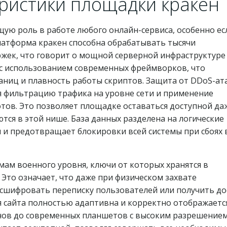
ристики площадки кракен
ую роль в работе любого онлайн-сервиса, особенно ес
латформа кракен способна обрабатывать тысячи
жек, что говорит о мощной серверной инфраструктуре
 с использованием современных фреймворков, что
аниц и плавность работы скриптов. Защита от DDoS-ат
я фильтрацию трафика на уровне сети и применение
тов. Это позволяет площадке оставаться доступной да
тся в этой нише. База данных разделена на логические
 и предотвращает блокировки всей системы при сбоях 
ам военного уровня, ключи от которых хранятся в
. Это означает, что даже при физическом захвате
сшифровать переписку пользователей или получить до
 сайта полностью адаптивна и корректно отображаетс
онов до современных планшетов с высоким разрешением