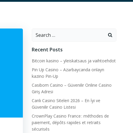
Search
for:
Recent Posts
Bitcoin kasino – yleiskatsaus ja vaihtoehdot
Pin Up Casino – Azərbaycanda onlayn
kazino Pin-Up
Casibom Casino – Güvenilir Online Casino
Giriş Adresi
Canlı Casino Siteleri 2026 – En İyi ve
Güvenilir Casino Listesi
CrownPlay Casino France : méthodes de
paiement, dépôts rapides et retraits
sécurisés