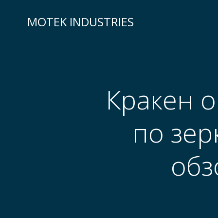
Skip
to
MOTEK INDUSTRIES
content
Кракен о
по зер
обз