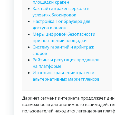
площадки кракен
Как найти кракен зеркало в
условиях блокировок
Настройка Tor браузера для
доступа в онион
Меры цифровой безопасности
при посещении площадки
Систему гарантий и арбитраж
споров
Рейтинг и репутация продавцов
на платформе
Итоговое сравнение кракен и
альтернативных маркетплейсов
Даркнет сегмент интернета продолжает дин
возможности для анонимного взаимодействи
пользователей находится легендарная платфо