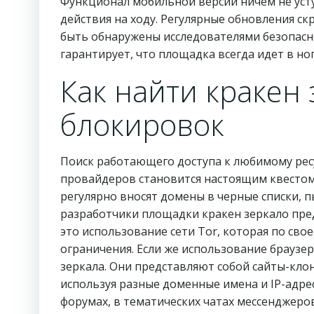
Функционал мобильной версии ничем не уст
действия на ходу. Регулярные обновления с
быть обнаружены исследователями безопасн
гарантирует, что площадка всегда идет в но
Как найти кракен 
блокировок
Поиск работающего доступа к любимому ресу
провайдеров становится настоящим квестом
регулярно вносят домены в черные списки, 
разработчики площадки кракен зеркало пре
это использование сети Tor, которая по св
ограничения. Если же использование брауз
зеркала. Они представляют собой сайты-кло
используя разные доменные имена и IP-адре
форумах, в тематических чатах мессенджеро