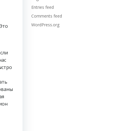
Entries feed
Comments feed
WordPress.org
 Это
Если
час
ыстро
ать
зованы
ая
ион