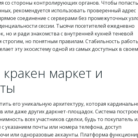
ия со стороны контролирующих органов. Чтобы попасть
нных, рекомендуется использовать проверенный адрес
 прямое соединение с серверами без промежуточных узл
денциальности сессии. Тысячи посетителей ежедневно
к, но и ради знакомства с внутренней кухней теневой
м строгим, но понятным правилам. Стабильность работ
лает эту экосистему одной из самых доступных в своем
кракен маркет и
оты
етить его уникальную архитектуру, которая кардинальн
в или даже других даркнет-площадок. Система построе
имность всех участников сделки, будь то покупатель и
 с указанием почты или номера телефона, доступ
лючи или одноразовые аккаунты. Платформа функциони