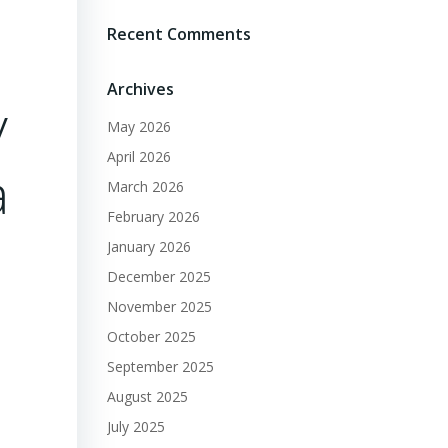
Recent Comments
Archives
у
May 2026
April 2026
а
March 2026
February 2026
January 2026
December 2025
November 2025
October 2025
September 2025
August 2025
July 2025