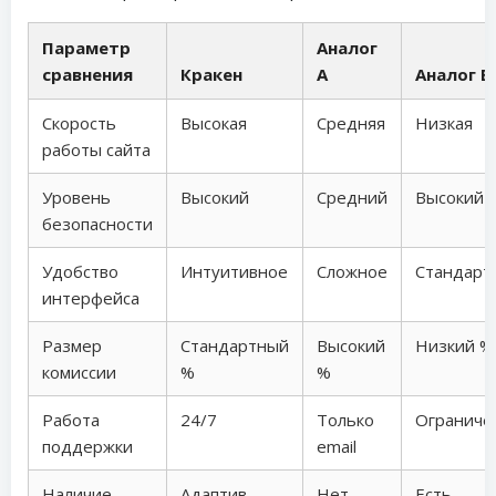
Параметр
Аналог
сравнения
Кракен
А
Аналог Б
Скорость
Высокая
Средняя
Низкая
работы сайта
Уровень
Высокий
Средний
Высокий
безопасности
Удобство
Интуитивное
Сложное
Стандарт
интерфейса
Размер
Стандартный
Высокий
Низкий %
комиссии
%
%
Работа
24/7
Только
Ограниче
поддержки
email
Наличие
Адаптив
Нет
Есть