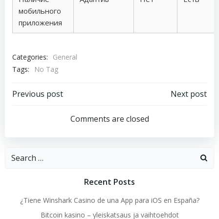
мобильного
приложения
Categories:
General
Tags:
No Tag
Post
Post
Previous post
Next post
navigation
navigation
Comments are closed
Search
for:
Recent Posts
¿Tiene Winshark Casino de una App para iOS en España?
Bitcoin kasino – yleiskatsaus ja vaihtoehdot