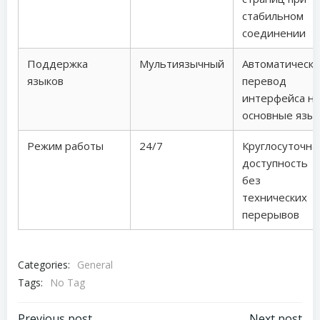
стабильном
соединении
Поддержка
Мультиязычный
Автоматическ
языков
перевод
интерфейса на
основные язы
Режим работы
24/7
Круглосуточна
доступность
без
технических
перерывов
Categories:
General
Tags:
No Tag
Previous post
Next post