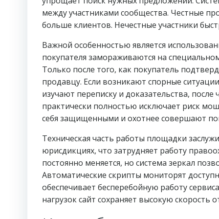
упрощает поиск нужных предложений. Систе
между участниками сообщества. Честные пр
больше клиентов. Нечестные участники быс
Важной особенностью является использовани
покупателя замораживаются на специальном
Только после того, как покупатель подтвер
продавцу. Если возникают спорные ситуации
изучают переписку и доказательства, после
практически полностью исключает риск мош
себя защищенными и охотнее совершают пок
Техническая часть работы площадки заслуж
юрисдикциях, что затрудняет работу право
постоянно меняется, но система зеркал позв
Автоматические скрипты мониторят доступно
обеспечивает бесперебойную работу сервиса 
нагрузок сайт сохраняет высокую скорость о