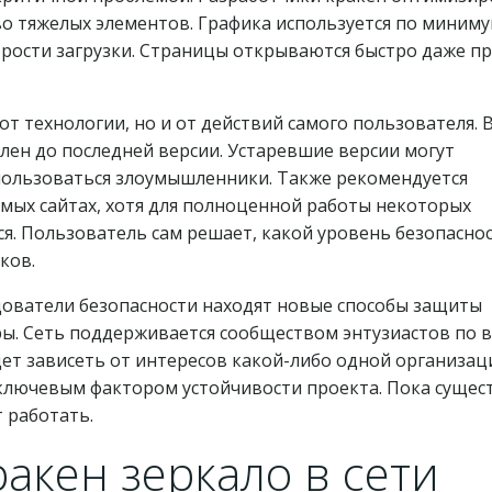
о тяжелых элементов. Графика используется по миниму
рости загрузки. Страницы открываются быстро даже п
от технологии, но и от действий самого пользователя.
влен до последней версии. Устаревшие версии могут
пользоваться злоумышленники. Также рекомендуется
омых сайтах, хотя для полноценной работы некоторых
я. Пользователь сам решает, какой уровень безопасно
ков.
дователи безопасности находят новые способы защиты
ы. Сеть поддерживается сообществом энтузиастов по 
удет зависеть от интересов какой-либо одной организац
 ключевым фактором устойчивости проекта. Пока сущес
т работать.
акен зеркало в сети