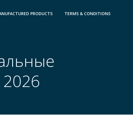
ANUFACTURED PRODUCTS
TERMS & CONDITIONS
уальные
 2026