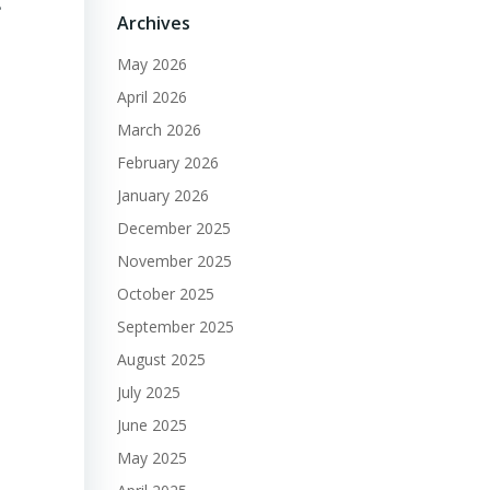
Archives
May 2026
April 2026
March 2026
February 2026
January 2026
December 2025
November 2025
October 2025
September 2025
August 2025
July 2025
June 2025
May 2025