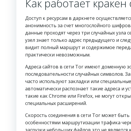
Как работает кракен
Доступ к ресурсам в даркнете осуществляетс
анонимность за счет многослойного шифрова
данные проходят через три случайных узла с
узел знает только адрес предыдущего и сле
видит полный маршрут и содержимое перед
практически невозможным.
Адреса сайтов в сети Tor имеют доменную зо
последовательности случайных символов. З
часто используют закладки или специальные 
автоматически распознает такие адреса и у
такие как Chrome или Firefox, не могут отк
специальных расширений.
Скорость соединения в сети Tor может быть 
особенностями маршрутизации трафика чере
загрузки небольших файлов это не является