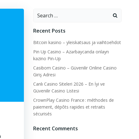
Search
for:
Recent Posts
Bitcoin kasino – yleiskatsaus ja vaihtoehdot
Pin Up Casino – Azərbaycanda onlayn
kazino Pin-Up
Casibom Casino – Güvenilir Online Casino
Giriş Adresi
Canlı Casino Siteleri 2026 – En İyi ve
Güvenilir Casino Listesi
CrownPlay Casino France : méthodes de
paiement, dépôts rapides et retraits
sécurisés
е
Recent Comments