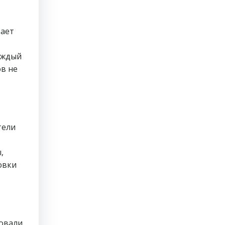
вает
Каждый
ов не
тели
,
овки
ровали