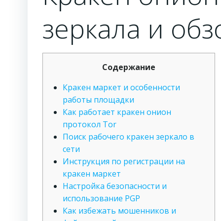
зеркала и обз
Содержание
Кракен маркет и особенности
работы площадки
Как работает кракен онион
протокол Tor
Поиск рабочего кракен зеркало в
сети
Инструкция по регистрации на
кракен маркет
Настройка безопасности и
использование PGP
Как избежать мошенников и