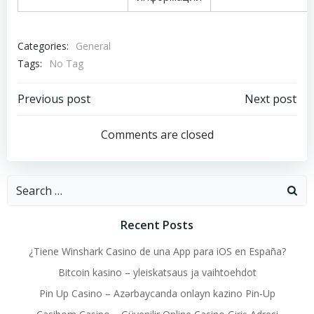
Categories:
General
Tags:
No Tag
Post
Post
Previous post
Next post
navigation
navigation
Comments are closed
Search
for:
Recent Posts
¿Tiene Winshark Casino de una App para iOS en España?
Bitcoin kasino – yleiskatsaus ja vaihtoehdot
Pin Up Casino – Azərbaycanda onlayn kazino Pin-Up