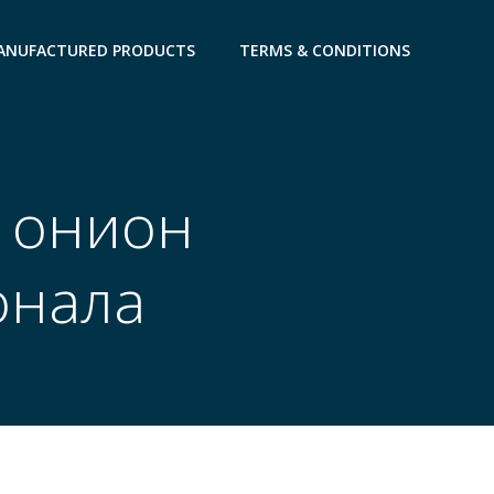
ANUFACTURED PRODUCTS
TERMS & CONDITIONS
, онион
онала