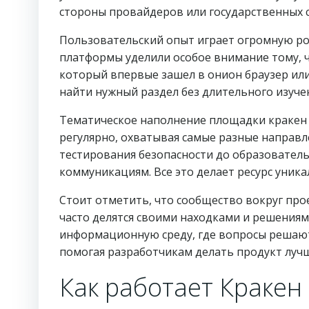
стороны провайдеров или государственных с
Пользовательский опыт играет огромную ро
платформы уделили особое внимание тому, ч
который впервые зашел в онион браузер или
найти нужный раздел без длительного изуче
Тематическое наполнение площадки кракен 
регулярно, охватывая самые разные направл
тестирования безопасности до образовател
коммуникациям. Все это делает ресурс уника
Стоит отметить, что сообщество вокруг про
часто делятся своими находками и решениям
информационную среду, где вопросы решают
помогая разработчикам делать продукт лучш
Как работает Кракен