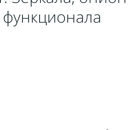
р функционала