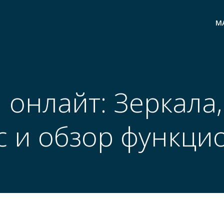
M
 онлайт: Зеркала
с и обзор функци