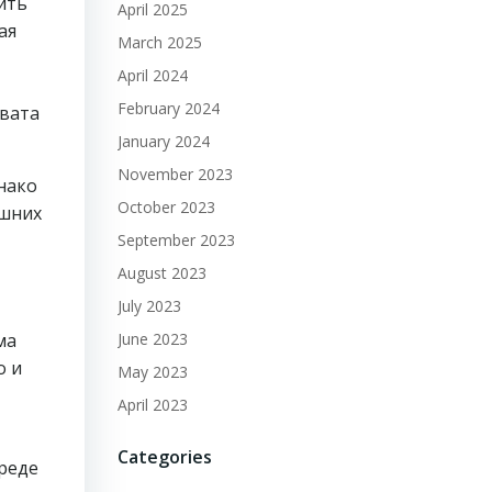
ить
April 2025
ая
March 2025
April 2024
February 2024
хвата
January 2024
November 2023
нако
October 2023
ишних
September 2023
August 2023
July 2023
ма
June 2023
о и
May 2023
April 2023
Categories
среде