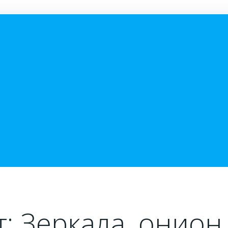
: Зеркала, онион