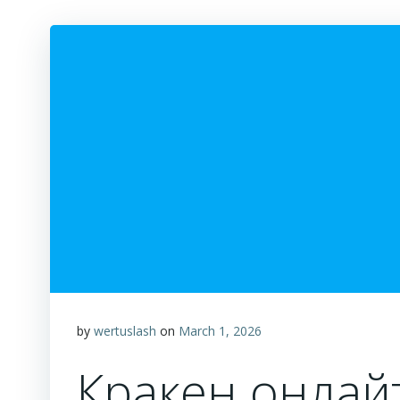
by
wertuslash
on
March 1, 2026
Кракен онлайт