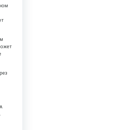
нном
ет
ом
может
е
рез
я.
.