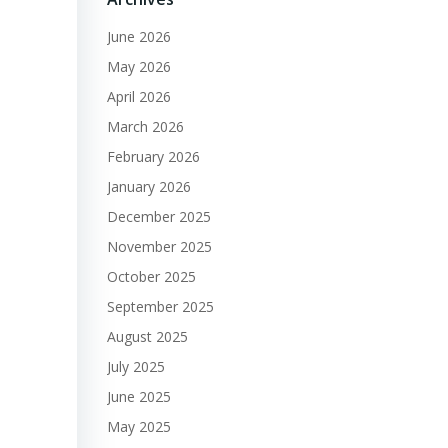
June 2026
May 2026
April 2026
March 2026
February 2026
January 2026
December 2025
November 2025
October 2025
September 2025
August 2025
July 2025
June 2025
May 2025