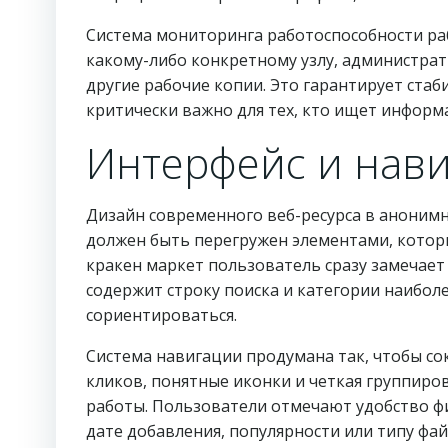
Система мониторинга работоспособности ра
какому-либо конкретному узлу, администрат
другие рабочие копии. Это гарантирует стаб
критически важно для тех, кто ищет информа
Интерфейс и нави
Дизайн современного веб-ресурса в аноним
должен быть перегружен элементами, которы
кракен маркет пользователь сразу замечает
содержит строку поиска и категории наибол
сориентироваться.
Система навигации продумана так, чтобы со
кликов, понятные иконки и четкая группиро
работы. Пользователи отмечают удобство 
дате добавления, популярности или типу фа