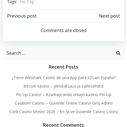
Tags:
No Tag
Post
Post
Previous post
Next post
navigation
navigation
Comments are closed
Search
for:
Recent Posts
¿Tiene Winshark Casino de una App para iOS en España?
Bitcoin kasino – yleiskatsaus ja vaihtoehdot
Pin Up Casino – Azərbaycanda onlayn kazino Pin-Up
Casibom Casino – Güvenilir Online Casino Giriş Adresi
Canlı Casino Siteleri 2026 – En İyi ve Güvenilir Casino Listesi
Recent Comments