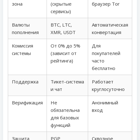
зона
(скрытые
браузер Tor
сервисы)
Валюты
BTC, LTC,
Автоматическая
пополнения
XMR, USDT
конвертация
Комиссия
От 0% до 5%
Для
системы
(зависит от
покупателей
рейтинга)
часто
бесплатно
Поддержка
Тикет-система
Работает
и чат
круглосуточно
Верификация
Не
Анонимный
обязательна
вход
для базовых
функций
Защита
PGP
Сквозное