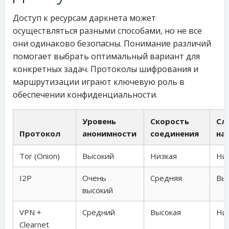
Доступ к ресурсам даркнета может
осуществляться разными способами, но не все
они одинаково безопасны. Понимание различий
помогает выбрать оптимальный вариант для
конкретных задач. Протоколы шифрования и
маршрутизации играют ключевую роль в
обеспечении конфиденциальности.
Уровень
Скорость
Сл
Протокол
анонимности
соединения
на
Tor (Onion)
Высокий
Низкая
Ни
I2P
Очень
Средняя
Вы
высокий
VPN +
Средний
Высокая
Ни
Clearnet