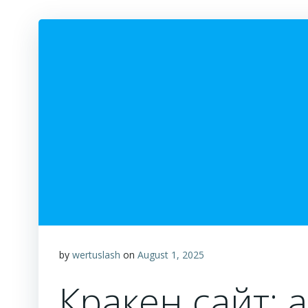
by
wertuslash
on
August 1, 2025
Кракен сайт: 