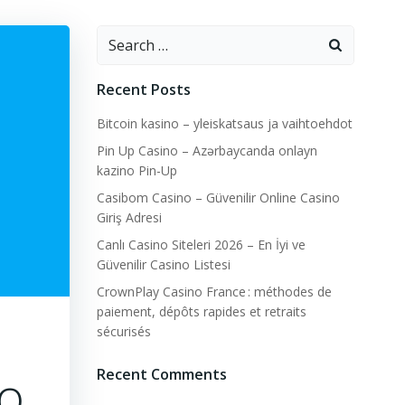
Search
for:
Recent Posts
Bitcoin kasino – yleiskatsaus ja vaihtoehdot
Pin Up Casino – Azərbaycanda onlayn
kazino Pin-Up
Casibom Casino – Güvenilir Online Casino
Giriş Adresi
Canlı Casino Siteleri 2026 – En İyi ve
Güvenilir Casino Listesi
CrownPlay Casino France : méthodes de
paiement, dépôts rapides et retraits
sécurisés
о,
Recent Comments