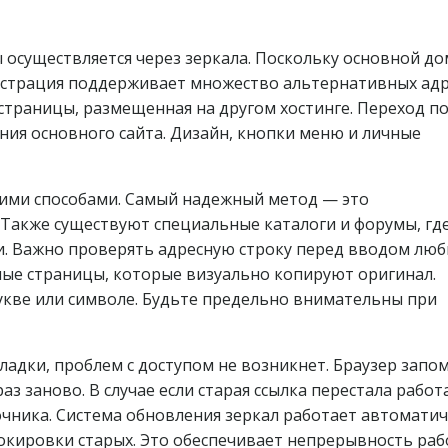
осуществляется через зеркала. Поскольку основной д
истрация поддерживает множество альтернативных адр
 страницы, размещенная на другом хостинге. Переход п
ния основного сайта. Дизайн, кнопки меню и личные
ими способами. Самый надежный метод — это
. Также существуют специальные каталоги и форумы, гд
и. Важно проверять адресную строку перед вводом лю
ые страницы, которые визуально копируют оригинал.
укве или символе. Будьте предельно внимательны при
ладки, проблем с доступом не возникнет. Браузер запо
аз заново. В случае если старая ссылка перестала работ
чника. Система обновления зеркал работает автоматич
локировки старых. Это обеспечивает непрерывность ра