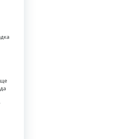
адка
еще
ода
т