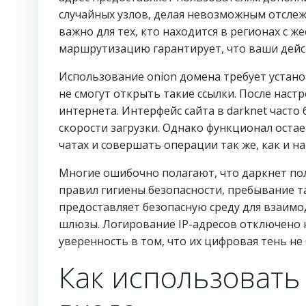
случайных узлов, делая невозможным отсле
важно для тех, кто находится в регионах с 
маршрутизацию гарантирует, что ваши дейс
Использование onion домена требует устано
не смогут открыть такие ссылки. После наст
интернета. Интерфейс сайта в darknet част
скорости загрузки. Однако функционал оста
чатах и совершать операции так же, как и на
Многие ошибочно полагают, что даркнет пол
правил гигиены безопасности, пребывание т
предоставляет безопасную среду для взаим
шлюзы. Логирование IP-адресов отключено н
уверенность в том, что их цифровая тень не 
Как использовать