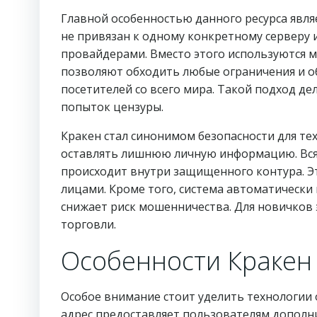
Главной особенностью данного ресурса являе
не привязан к одному конкретному серверу 
провайдерами. Вместо этого используются 
позволяют обходить любые ограничения и о
посетителей со всего мира. Такой подход де
попыток цензуры.
Кракен стал синонимом безопасности для тех
оставлять лишнюю личную информацию. Вся
происходит внутри защищенного контура. 
лицами. Кроме того, система автоматически
снижает риск мошенничества. Для новичков
торговли.
Особенности Кракен 
Особое внимание стоит уделить технологии o
адрес предоставляет пользователям дополн