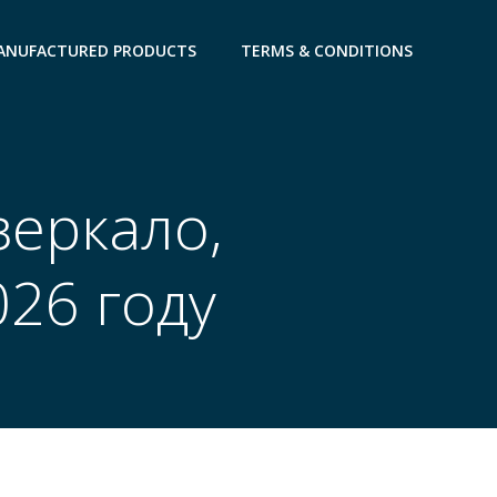
ANUFACTURED PRODUCTS
TERMS & CONDITIONS
зеркало,
026 году