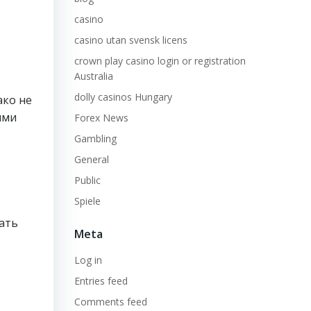
casino
casino utan svensk licens
crown play casino login or registration
Australia
dolly casinos Hungary
ако не
ыми
Forex News
Gambling
General
Public
Spiele
ать
Meta
Log in
Entries feed
Comments feed