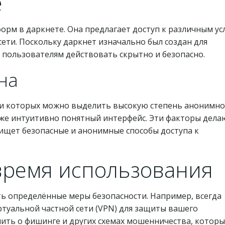
е
орм в даркнете. Она предлагает доступ к различным ус
сети. Поскольку даркнет изначально был создан для
 пользователям действовать скрытно и безопасно.
на
и которых можно выделить высокую степень анонимно
кже интуитивно понятный интерфейс. Эти факторы дела
 ищет безопасные и анонимные способы доступа к
время использования
ь определённые меры безопасности. Например, всегда
туальной частной сети (VPN) для защиты вашего
ить о фишинге и других схемах мошенничества, котор