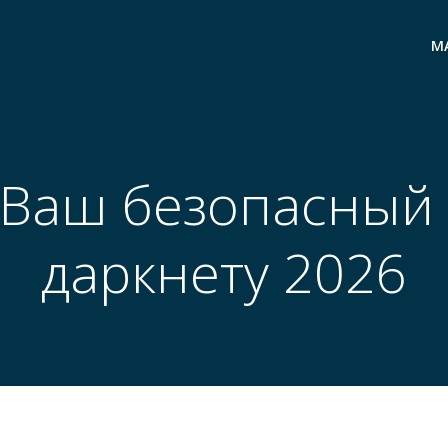
M
 Ваш безопасный 
даркнету 2026