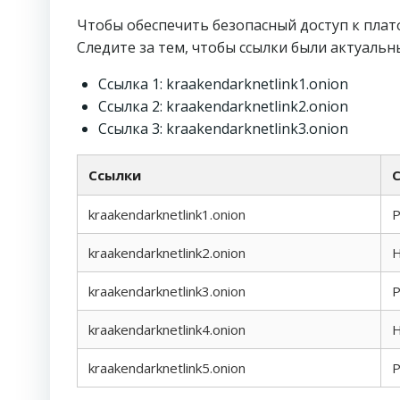
Чтобы обеспечить безопасный доступ к плат
Следите за тем, чтобы ссылки были актуаль
Ссылка 1: kraakendarknetlink1.onion
Ссылка 2: kraakendarknetlink2.onion
Ссылка 3: kraakendarknetlink3.onion
Ссылки
kraakendarknetlink1.onion
Р
kraakendarknetlink2.onion
Н
kraakendarknetlink3.onion
Р
kraakendarknetlink4.onion
Н
kraakendarknetlink5.onion
Р