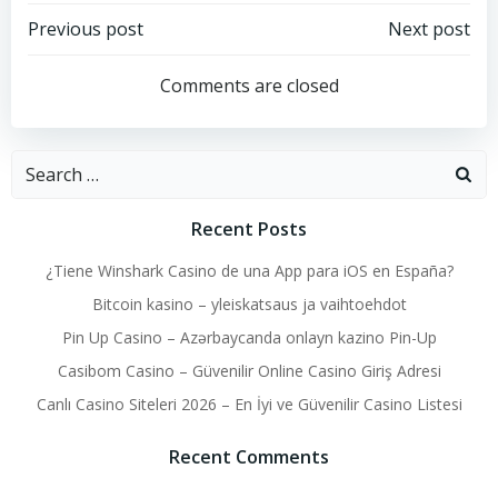
Post
Post
Previous post
Next post
navigation
navigation
Comments are closed
Search
for:
Recent Posts
¿Tiene Winshark Casino de una App para iOS en España?
Bitcoin kasino – yleiskatsaus ja vaihtoehdot
Pin Up Casino – Azərbaycanda onlayn kazino Pin-Up
Casibom Casino – Güvenilir Online Casino Giriş Adresi
Canlı Casino Siteleri 2026 – En İyi ve Güvenilir Casino Listesi
Recent Comments