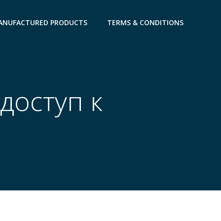
ANUFACTURED PRODUCTS
TERMS & CONDITIONS
доступ к