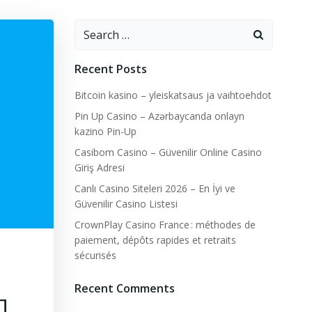
Search
for:
Recent Posts
Bitcoin kasino – yleiskatsaus ja vaihtoehdot
Pin Up Casino – Azərbaycanda onlayn
kazino Pin-Up
Casibom Casino – Güvenilir Online Casino
Giriş Adresi
Canlı Casino Siteleri 2026 – En İyi ve
Güvenilir Casino Listesi
CrownPlay Casino France : méthodes de
paiement, dépôts rapides et retraits
sécurisés
п
Recent Comments