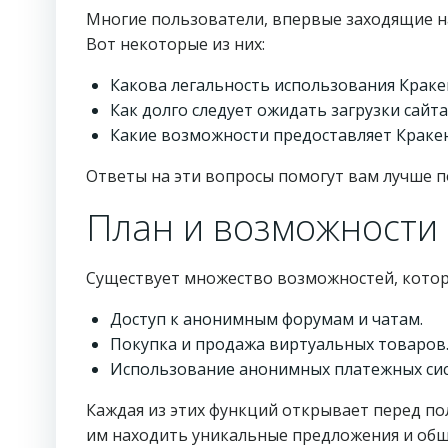
Многие пользователи, впервые заходящие на
Вот некоторые из них:
Какова легальность использования Краке
Как долго следует ожидать загрузки сайта
Какие возможности предоставляет Краке
Ответы на эти вопросы помогут вам лучше п
План и возможности
Существует множество возможностей, котор
Доступ к анонимным форумам и чатам.
Покупка и продажа виртуальных товаров
Использование анонимных платежных сис
Каждая из этих функций открывает перед по
им находить уникальные предложения и об