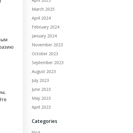
April 2025
й
March 2025
April 2024
February 2024
January 2024
ным
November 2023
бразию
October 2023
September 2023
August 2023
July 2023
June 2023
ры,
May 2023
йте
April 2023
Categories
blog