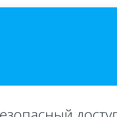
безопасный досту