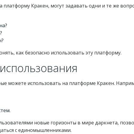
 платформу Кракен, могут задавать одни и те же вопро
на?
?
н?
онять, как безопасно использовать эту платформу.
 использования
ые можете использовать на платформе Кракен. Наприм
.
тем.
льзователями новые горизонты в мире даркнета, позво
щаться с единомышленниками.