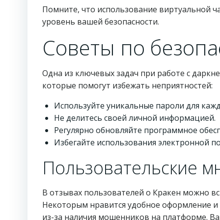
Помните, что использование виртуальной ч
уровень вашей безопасности.
Советы по безопа
Одна из ключевых задач при работе с даркне
которые помогут избежать неприятностей:
Используйте уникальные пароли для кажд
Не делитесь своей личной информацией.
Регулярно обновляйте программное обесп
Избегайте использования электронной по
Пользовательские м
В отзывах пользователей о Кракен можно вс
Некоторым нравится удобное оформление и
из-за наличия мошенников на платформе. Важ