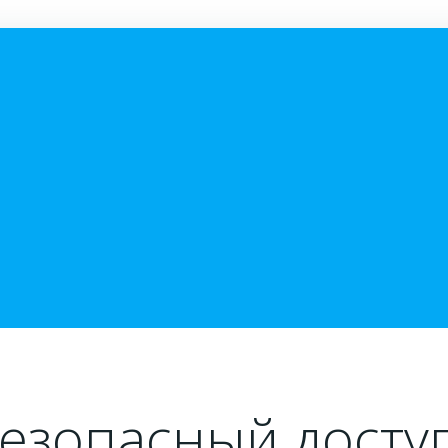
безопасный досту