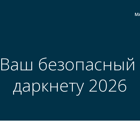
M
 Ваш безопасный 
даркнету 2026