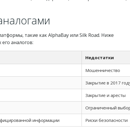
 аналогами
тформы, такие как AlphaBay или Silk Road. Ниже
 его аналогов:
Недостатки
Мошенничество
Закрытие в 2017 год
Закрытие и аресты
Ограниченный выбо
сифицированной информации
Риски безопасности