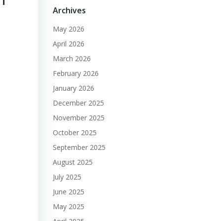
Archives
May 2026
April 2026
March 2026
February 2026
January 2026
December 2025
November 2025
October 2025
September 2025
August 2025
July 2025
June 2025
May 2025