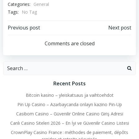
Categories:
General
Tags:
No Tag
Post
Post
Previous post
Next post
navigation
navigation
Comments are closed
Search
for:
Recent Posts
Bitcoin kasino – yleiskatsaus ja vaihtoehdot
Pin Up Casino – Azərbaycanda onlayn kazino Pin-Up
Casibom Casino – Güvenilir Online Casino Giriş Adresi
Canlı Casino Siteleri 2026 – En İyi ve Güvenilir Casino Listesi
CrownPlay Casino France : méthodes de paiement, dépôts