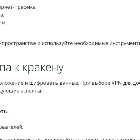
рнет-трафика.
а.
ам.
т-пространстве и используйте необходимые инструмент
па к кракену
ложение и шифровать данные. При выборе VPN для до
едующие аспекты:
.
оты.
ователей.
д началом использования. Безопасность вашего соедин