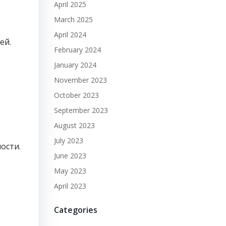
April 2025
March 2025
April 2024
ей.
February 2024
January 2024
November 2023
October 2023
September 2023
August 2023
July 2023
ости.
June 2023
-
May 2023
April 2023
Categories