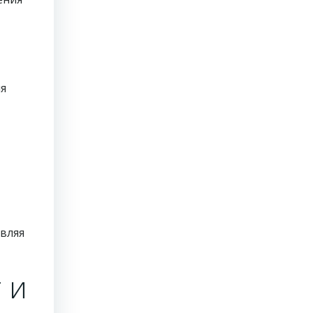
ля
являя
 и