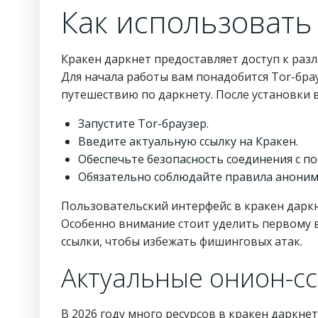
Как использовать
Кракен даркнет предоставляет доступ к раз
Для начала работы вам понадобится Tor-бра
путешествию по даркнету. После установки
Запустите Tor-браузер.
Введите актуальную ссылку на Кракен.
Обеспечьте безопасность соединения с 
Обязательно соблюдайте правила аноним
Пользовательский интерфейс в кракен даркн
Особенно внимание стоит уделить первому 
ссылки, чтобы избежать фишинговых атак.
Актуальные онион-с
В 2026 году много ресурсов в кракен даркне