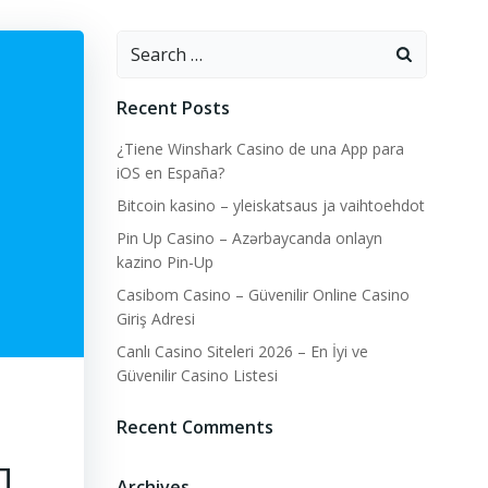
Search
for:
Recent Posts
¿Tiene Winshark Casino de una App para
iOS en España?
Bitcoin kasino – yleiskatsaus ja vaihtoehdot
Pin Up Casino – Azərbaycanda onlayn
kazino Pin-Up
Casibom Casino – Güvenilir Online Casino
Giriş Adresi
Canlı Casino Siteleri 2026 – En İyi ve
Güvenilir Casino Listesi
Recent Comments
п
Archives