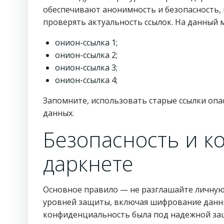
обеспечивают анонимность и безопасность, 
проверять актуальность ссылок. На данный 
онион-ссылка 1;
онион-ссылка 2;
онион-ссылка 3;
онион-ссылка 4;
Запомните, использовать старые ссылки опа
данных.
Безопасность и к
даркнете
Основное правило — не разглашайте личную
уровней защиты, включая шифрование данн
конфиденциальность была под надежной защ