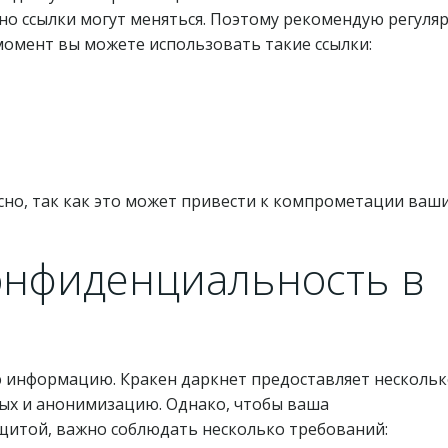
но ссылки могут меняться. Поэтому рекомендую регуля
момент вы можете использовать такие ссылки:
сно, так как это может привести к компрометации ваш
онфиденциальность в
 информацию. Кракен даркнет предоставляет нескольк
ых и анонимизацию. Однако, чтобы ваша
итой, важно соблюдать несколько требований: