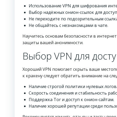
Использование VPN для шифрования инте
Выбор надёжных онион-ссылок для доступ
Не переходите по подозрительным ссылк
Не общайтесь с незнакомцами в чате.
Научитесь основам безопасности в интерне
защиты вашей анонимности.
Выбор VPN для досту
Хороший VPN помогает скрыть ваше местопо
к кракену следует обратить внимание на сл
Наличие строгой политики нулевых логов
Скорость соединения и стабильность раб
Поддержка Tor и доступ к онион-сайтам.
Наличие хорошей репутации среди польз
Рекомендуется изучить отзывы и тесты пере