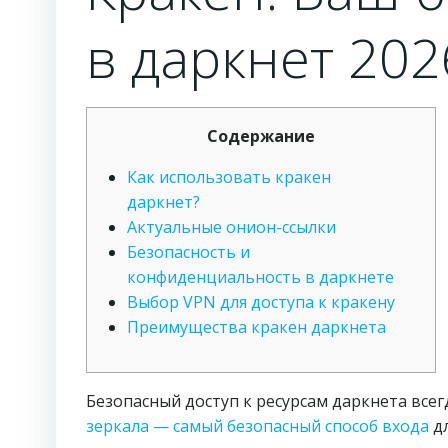
в даркнет 202
Содержание
Как использовать кракен
даркнет?
Актуальные онион-ссылки
Безопасность и
конфиденциальность в даркнете
Выбор VPN для доступа к кракену
Преимущества кракен даркнета
Безопасный доступ к ресурсам даркнета все
зеркала — самый безопасный способ входа
дл