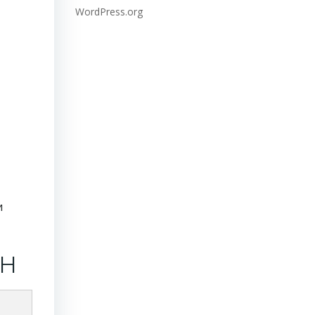
WordPress.org
и
ен