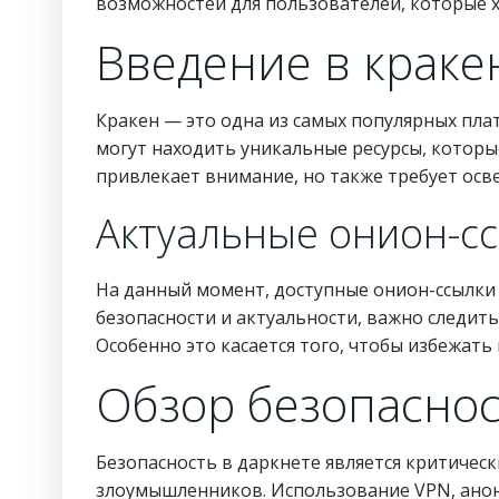
возможностей для пользователей, которые х
Введение в краке
Кракен — это одна из самых популярных пла
могут находить уникальные ресурсы, которы
привлекает внимание, но также требует осв
Актуальные онион-сс
На данный момент, доступные онион-ссылки 
безопасности и актуальности, важно следит
Особенно это касается того, чтобы избежать
Обзор безопаснос
Безопасность в даркнете является критичес
злоумышленников. Использование VPN, анон