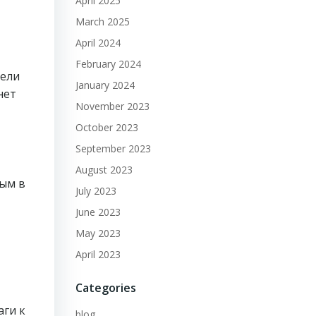
April 2025
March 2025
April 2024
February 2024
тели
January 2024
нет
November 2023
October 2023
September 2023
August 2023
ным в
July 2023
June 2023
May 2023
April 2023
Categories
ги к
blog