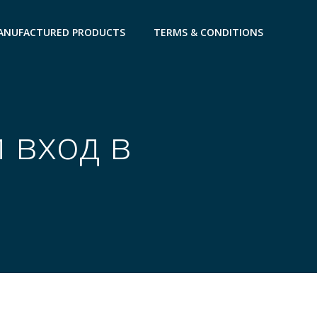
ANUFACTURED PRODUCTS
TERMS & CONDITIONS
 вход в