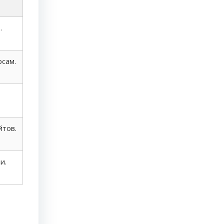
.
рсам.
йтов.
и.