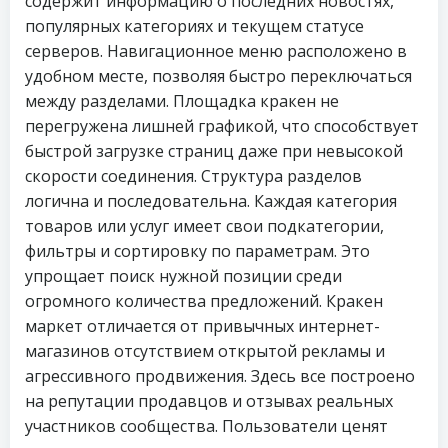
содержит информацию о последних новостях,
популярных категориях и текущем статусе
серверов. Навигационное меню расположено в
удобном месте, позволяя быстро переключаться
между разделами. Площадка кракен не
перегружена лишней графикой, что способствует
быстрой загрузке страниц даже при невысокой
скорости соединения. Структура разделов
логична и последовательна. Каждая категория
товаров или услуг имеет свои подкатегории,
фильтры и сортировку по параметрам. Это
упрощает поиск нужной позиции среди
огромного количества предложений. Кракен
маркет отличается от привычных интернет-
магазинов отсутствием открытой рекламы и
агрессивного продвижения. Здесь все построено
на репутации продавцов и отзывах реальных
участников сообщества. Пользователи ценят