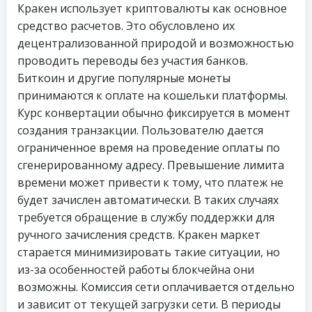
Кракен использует криптовалюты как основное
средство расчетов. Это обусловлено их
децентрализованной природой и возможностью
проводить переводы без участия банков.
Биткоин и другие популярные монеты
принимаются к оплате на кошельки платформы.
Курс конвертации обычно фиксируется в момент
создания транзакции. Пользователю дается
ограниченное время на проведение оплаты по
сгенерированному адресу. Превышение лимита
времени может привести к тому, что платеж не
будет зачислен автоматически. В таких случаях
требуется обращение в службу поддержки для
ручного зачисления средств. Кракен маркет
старается минимизировать такие ситуации, но
из-за особенностей работы блокчейна они
возможны. Комиссия сети оплачивается отдельно
и зависит от текущей загрузки сети. В периоды