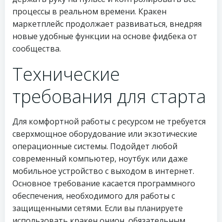
процессы в реальном времени. Кракен
маркетплейс продолжает развиваться, внедряя
новые удобные функции на основе фидбека от
сообщества.
Технические
требования для старта
Для комфортной работы с ресурсом не требуется
сверхмощное оборудование или экзотические
операционные системы. Подойдет любой
современный компьютер, ноутбук или даже
мобильное устройство с выходом в интернет.
Основное требование касается программного
обеспечения, необходимого для работы с
защищенными сетями. Если вы планируете
использовать кракен онион, обязательным