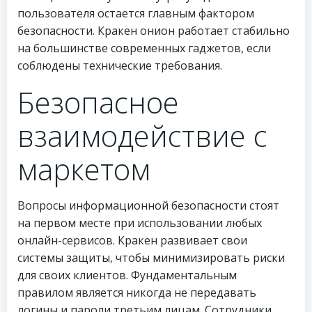
пользователя остается главным фактором
безопасности. Кракен онион работает стабильно
на большинстве современных гаджетов, если
соблюдены технические требования.
Безопасное
взаимодействие с
маркетом
Вопросы информационной безопасности стоят
на первом месте при использовании любых
онлайн-сервисов. Кракен развивает свои
системы защиты, чтобы минимизировать риски
для своих клиентов. Фундаментальным
правилом является никогда не передавать
логины и пароли третьим лицам. Сотрудники