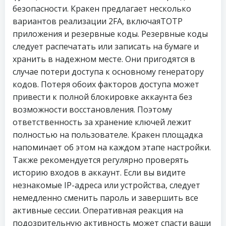
безопасности. Кракен предлагает несколько
вариантов реализации 2FA, включаяTOTP
приложения и резервные коды. Резервные коды
следует распечатать или записать на бумаге и
хранить в надежном месте. Они пригодятся в
случае потери доступа к основному генератору
кодов. Потеря обоих факторов доступа может
привести к полной блокировке аккаунта без
возможности восстановления. Поэтому
ответственность за хранение ключей лежит
полностью на пользователе. Кракен площадка
напоминает об этом на каждом этапе настройки.
Также рекомендуется регулярно проверять
историю входов в аккаунт. Если вы видите
незнакомые IP-адреса или устройства, следует
немедленно сменить пароль и завершить все
активные сессии. Оперативная реакция на
подозрительную активность может спасти ваши