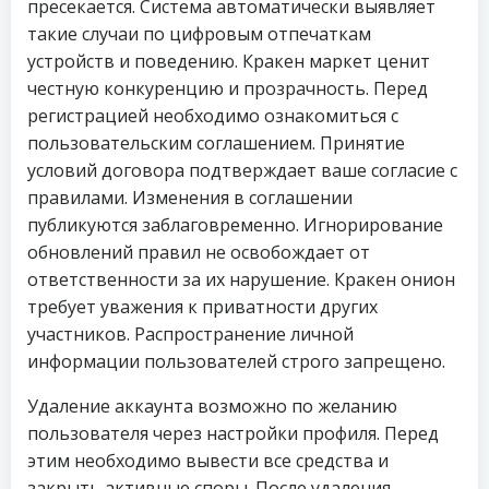
пресекается. Система автоматически выявляет
такие случаи по цифровым отпечаткам
устройств и поведению. Кракен маркет ценит
честную конкуренцию и прозрачность. Перед
регистрацией необходимо ознакомиться с
пользовательским соглашением. Принятие
условий договора подтверждает ваше согласие с
правилами. Изменения в соглашении
публикуются заблаговременно. Игнорирование
обновлений правил не освобождает от
ответственности за их нарушение. Кракен онион
требует уважения к приватности других
участников. Распространение личной
информации пользователей строго запрещено.
Удаление аккаунта возможно по желанию
пользователя через настройки профиля. Перед
этим необходимо вывести все средства и
закрыть активные споры. После удаления