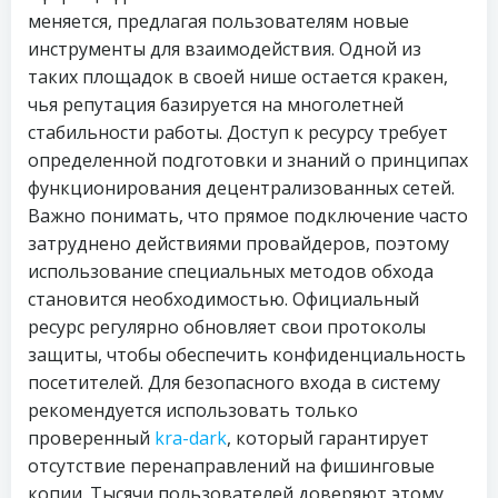
меняется, предлагая пользователям новые
инструменты для взаимодействия. Одной из
таких площадок в своей нише остается кракен,
чья репутация базируется на многолетней
стабильности работы. Доступ к ресурсу требует
определенной подготовки и знаний о принципах
функционирования децентрализованных сетей.
Важно понимать, что прямое подключение часто
затруднено действиями провайдеров, поэтому
использование специальных методов обхода
становится необходимостью. Официальный
ресурс регулярно обновляет свои протоколы
защиты, чтобы обеспечить конфиденциальность
посетителей. Для безопасного входа в систему
рекомендуется использовать только
проверенный
kra-dark
, который гарантирует
отсутствие перенаправлений на фишинговые
копии. Тысячи пользователей доверяют этому