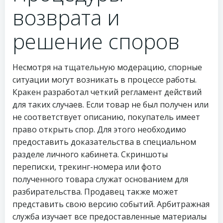
возврата и
решение споров
Несмотря на тщательную модерацию, спорные
ситуации могут возникать в процессе работы.
Кракен разработал четкий регламент действий
для таких случаев. Если товар не был получен или
не соответствует описанию, покупатель имеет
право открыть спор. Для этого необходимо
предоставить доказательства в специальном
разделе личного кабинета. Скриншоты
переписки, трекинг-номера или фото
полученного товара служат основанием для
разбирательства. Продавец также может
представить свою версию событий. Арбитражная
служба изучает все предоставленные материалы