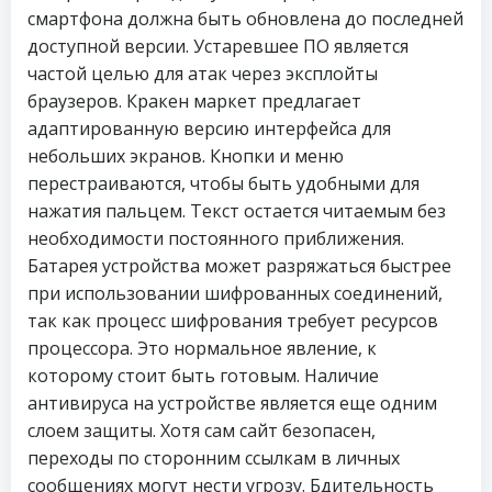
смартфона должна быть обновлена до последней
доступной версии. Устаревшее ПО является
частой целью для атак через эксплойты
браузеров. Кракен маркет предлагает
адаптированную версию интерфейса для
небольших экранов. Кнопки и меню
перестраиваются, чтобы быть удобными для
нажатия пальцем. Текст остается читаемым без
необходимости постоянного приближения.
Батарея устройства может разряжаться быстрее
при использовании шифрованных соединений,
так как процесс шифрования требует ресурсов
процессора. Это нормальное явление, к
которому стоит быть готовым. Наличие
антивируса на устройстве является еще одним
слоем защиты. Хотя сам сайт безопасен,
переходы по сторонним ссылкам в личных
сообщениях могут нести угрозу. Бдительность