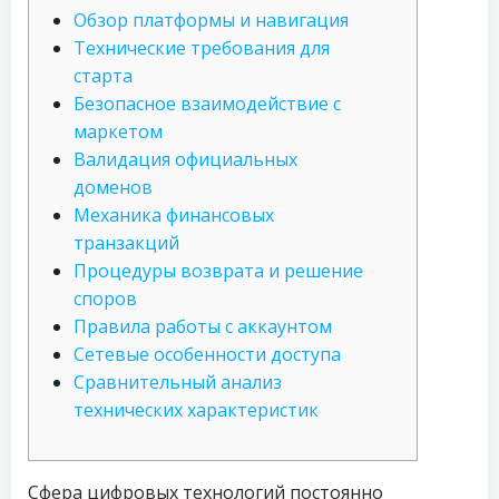
Обзор платформы и навигация
Технические требования для
старта
Безопасное взаимодействие с
маркетом
Валидация официальных
доменов
Механика финансовых
транзакций
Процедуры возврата и решение
споров
Правила работы с аккаунтом
Сетевые особенности доступа
Сравнительный анализ
технических характеристик
Сфера цифровых технологий постоянно