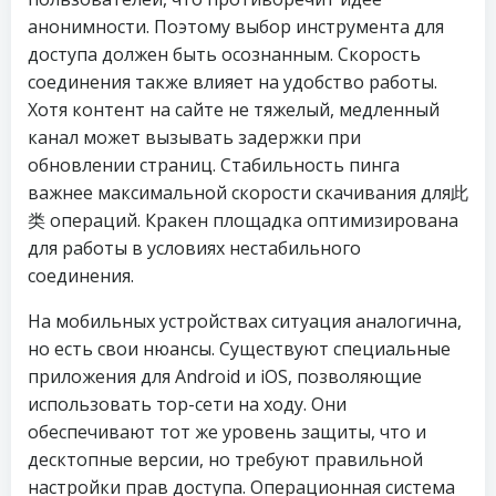
анонимности. Поэтому выбор инструмента для
доступа должен быть осознанным. Скорость
соединения также влияет на удобство работы.
Хотя контент на сайте не тяжелый, медленный
канал может вызывать задержки при
обновлении страниц. Стабильность пинга
важнее максимальной скорости скачивания для此
类 операций. Кракен площадка оптимизирована
для работы в условиях нестабильного
соединения.
На мобильных устройствах ситуация аналогична,
но есть свои нюансы. Существуют специальные
приложения для Android и iOS, позволяющие
использовать тор-сети на ходу. Они
обеспечивают тот же уровень защиты, что и
десктопные версии, но требуют правильной
настройки прав доступа. Операционная система