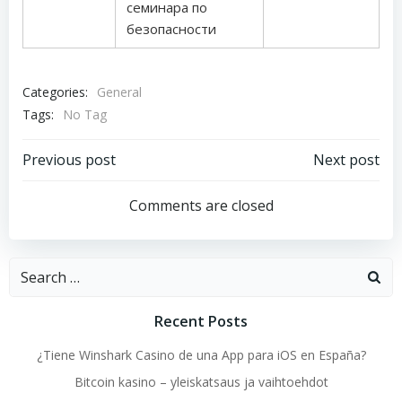
семинара по
безопасности
Categories:
General
Tags:
No Tag
Post
Post
Previous post
Next post
navigation
navigation
Comments are closed
Search
for:
Recent Posts
¿Tiene Winshark Casino de una App para iOS en España?
Bitcoin kasino – yleiskatsaus ja vaihtoehdot