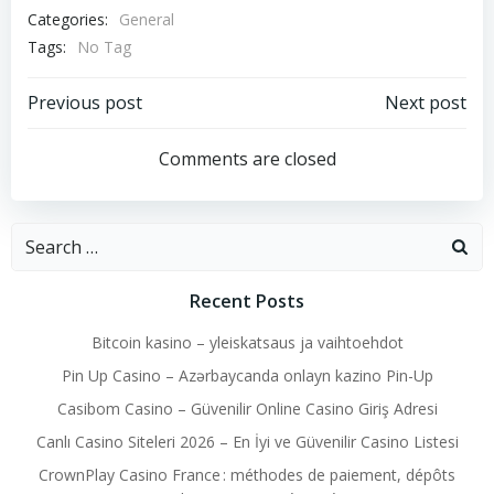
Categories:
General
Tags:
No Tag
Post
Post
Previous post
Next post
navigation
navigation
Comments are closed
Search
for:
Recent Posts
Bitcoin kasino – yleiskatsaus ja vaihtoehdot
Pin Up Casino – Azərbaycanda onlayn kazino Pin-Up
Casibom Casino – Güvenilir Online Casino Giriş Adresi
Canlı Casino Siteleri 2026 – En İyi ve Güvenilir Casino Listesi
CrownPlay Casino France : méthodes de paiement, dépôts