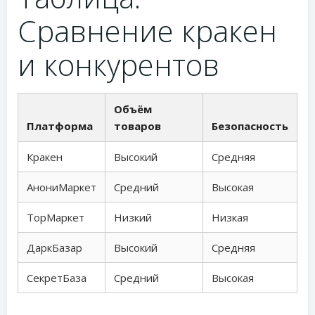
Сравнение кракен
и конкурентов
Объём
Платформа
товаров
Безопасность
Кракен
Высокий
Средняя
АнониМаркет
Средний
Высокая
ТорМаркет
Низкий
Низкая
ДаркБазар
Высокий
Средняя
СекретБаза
Средний
Высокая