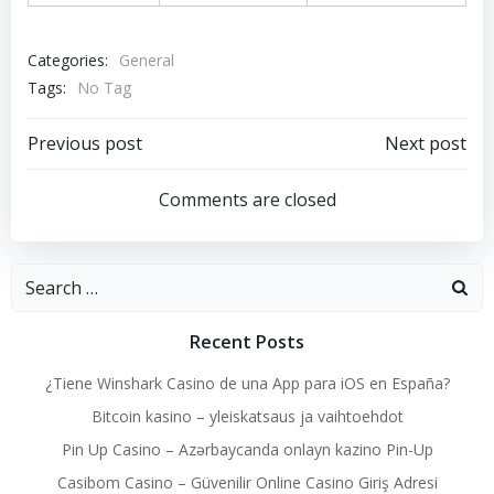
Categories:
General
Tags:
No Tag
Post
Post
Previous post
Next post
navigation
navigation
Comments are closed
Search
for:
Recent Posts
¿Tiene Winshark Casino de una App para iOS en España?
Bitcoin kasino – yleiskatsaus ja vaihtoehdot
Pin Up Casino – Azərbaycanda onlayn kazino Pin-Up
Casibom Casino – Güvenilir Online Casino Giriş Adresi