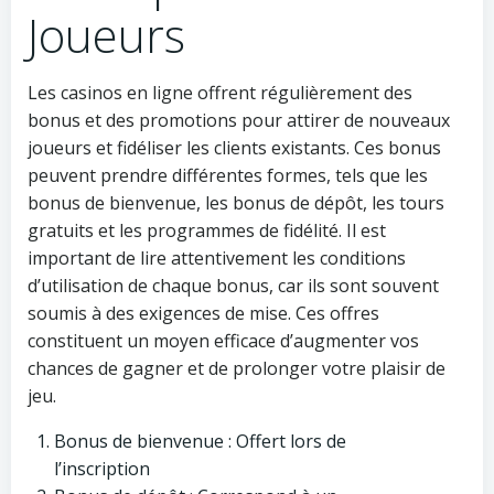
Joueurs
Les casinos en ligne offrent régulièrement des
bonus et des promotions pour attirer de nouveaux
joueurs et fidéliser les clients existants. Ces bonus
peuvent prendre différentes formes, tels que les
bonus de bienvenue, les bonus de dépôt, les tours
gratuits et les programmes de fidélité. Il est
important de lire attentivement les conditions
d’utilisation de chaque bonus, car ils sont souvent
soumis à des exigences de mise. Ces offres
constituent un moyen efficace d’augmenter vos
chances de gagner et de prolonger votre plaisir de
jeu.
Bonus de bienvenue : Offert lors de
l’inscription