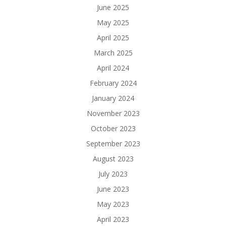
June 2025
May 2025
April 2025
March 2025
April 2024
February 2024
January 2024
November 2023
October 2023
September 2023
August 2023
July 2023
June 2023
May 2023
April 2023