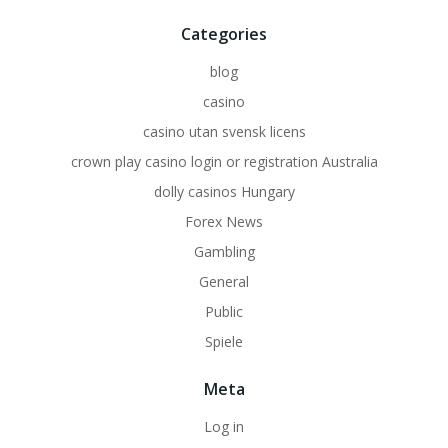
Categories
blog
casino
casino utan svensk licens
crown play casino login or registration Australia
dolly casinos Hungary
Forex News
Gambling
General
Public
Spiele
Meta
Log in