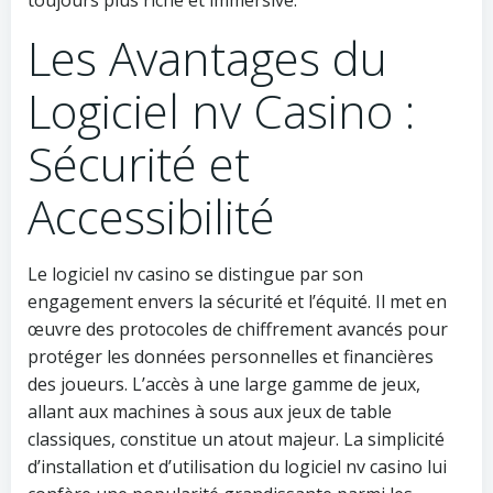
toujours plus riche et immersive.
Les Avantages du
Logiciel nv Casino :
Sécurité et
Accessibilité
Le logiciel nv casino se distingue par son
engagement envers la sécurité et l’équité. Il met en
œuvre des protocoles de chiffrement avancés pour
protéger les données personnelles et financières
des joueurs. L’accès à une large gamme de jeux,
allant aux machines à sous aux jeux de table
classiques, constitue un atout majeur. La simplicité
d’installation et d’utilisation du logiciel nv casino lui