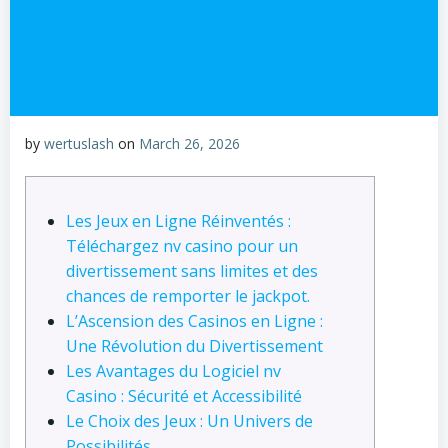
by
wertuslash
on
March 26, 2026
Les Jeux en Ligne Réinventés :
Téléchargez nv casino pour un
divertissement sans limites et des
chances de remporter le jackpot.
L’Ascension des Casinos en Ligne :
Une Révolution du Divertissement
Les Avantages du Logiciel nv
Casino : Sécurité et Accessibilité
Le Choix des Jeux : Un Univers de
Possibilités