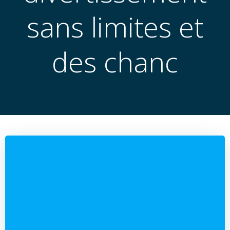
sans limites et
des chanc