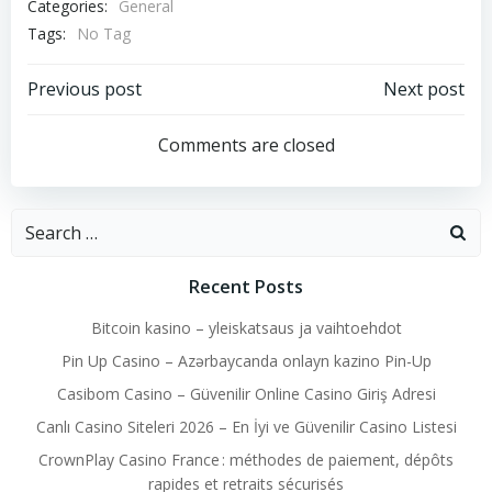
Categories:
General
Tags:
No Tag
Post
Post
Previous post
Next post
navigation
navigation
Comments are closed
Search
for:
Recent Posts
Bitcoin kasino – yleiskatsaus ja vaihtoehdot
Pin Up Casino – Azərbaycanda onlayn kazino Pin-Up
Casibom Casino – Güvenilir Online Casino Giriş Adresi
Canlı Casino Siteleri 2026 – En İyi ve Güvenilir Casino Listesi
CrownPlay Casino France : méthodes de paiement, dépôts
rapides et retraits sécurisés