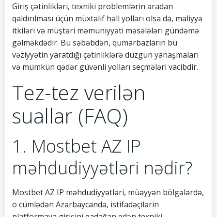
Giriş çətinlikləri, texniki problemlərin aradan
qaldırılması üçün müxtəlif həll yolları olsa da, maliyyə
itkiləri və müştəri məmuniyyəti məsələləri gündəmə
gəlməkdədir. Bu səbəbdən, qumarbazların bu
vəziyyətin yaratdığı çətinliklərə düzgün yanaşmaları
və mümkün qədər güvənli yolları seçmələri vacibdir.
Tez-tez verilən
suallar (FAQ)
1. Mostbet AZ IP
məhdudiyyətləri nədir?
Mostbet AZ IP məhdudiyyətləri, müəyyən bölgələrdə,
o cümlədən Azərbaycanda, istifadəçilərin
platformaya girişini qadağan edən texniki