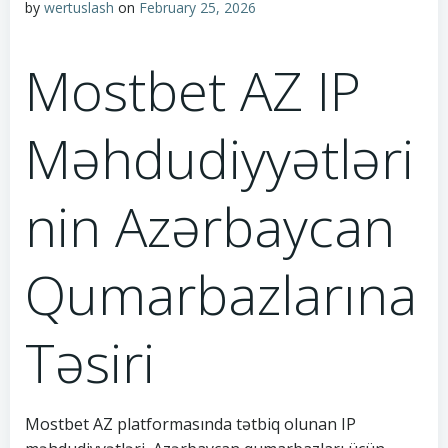
by
wertuslash
on
February 25, 2026
Mostbet AZ IP
Məhdudiyyətləri
nin Azərbaycan
Qumarbazlarına
Təsiri
Mostbet AZ platformasında tətbiq olunan IP