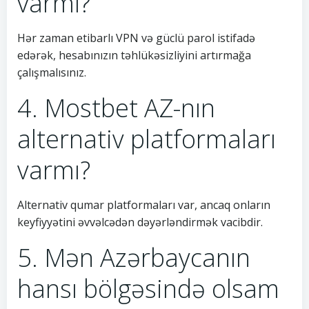
varmı?
Hər zaman etibarlı VPN və güclü parol istifadə
edərək, hesabınızın təhlükəsizliyini artırmağa
çalışmalısınız.
4. Mostbet AZ-nın
alternativ platformaları
varmı?
Alternativ qumar platformaları var, ancaq onların
keyfiyyətini əvvəlcədən dəyərləndirmək vacibdir.
5. Mən Azərbaycanın
hansı bölgəsində olsam