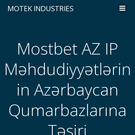
Skip
MOTEK INDUSTRIES
to
content
Mostbet AZ IP
Məhdudiyyətlərin
in Azərbaycan
Qumarbazlarına
Təsiri