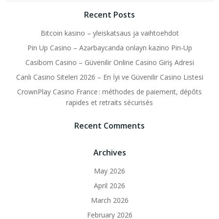
Recent Posts
Bitcoin kasino – yleiskatsaus ja vaihtoehdot
Pin Up Casino – Azərbaycanda onlayn kazino Pin-Up
Casibom Casino – Güvenilir Online Casino Giriş Adresi
Canlı Casino Siteleri 2026 – En İyi ve Güvenilir Casino Listesi
CrownPlay Casino France : méthodes de paiement, dépôts
rapides et retraits sécurisés
Recent Comments
Archives
May 2026
April 2026
March 2026
February 2026