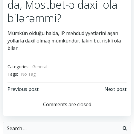
da, Mostbet-ə daxil ola
bilərəmmi?
Mümkün olduğu halda, IP məhdudiyyətlərini aşan
yollarla daxil olmaq mümkündür, lakin bu, riskli ola
bilər.
Categories:
General
Tags:
No Tag
Post
Post
Previous post
Next post
navigation
navigation
Comments are closed
Search
for: