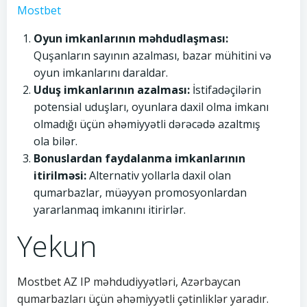
Mostbet
Oyun imkanlarının məhdudlaşması:
Quşanların sayının azalması, bazar mühitini və
oyun imkanlarını daraldar.
Uduş imkanlarının azalması:
İstifadəçilərin
potensial uduşları, oyunlara daxil olma imkanı
olmadığı üçün əhəmiyyətli dərəcədə azaltmış
ola bilər.
Bonuslardan faydalanma imkanlarının
itirilməsi:
Alternativ yollarla daxil olan
qumarbazlar, müəyyən promosyonlardan
yararlanmaq imkanını itirirlər.
Yekun
Mostbet AZ IP məhdudiyyətləri, Azərbaycan
qumarbazları üçün əhəmiyyətli çətinliklər yaradır.