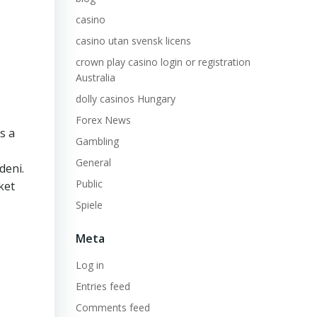
casino
casino utan svensk licens
crown play casino login or registration
Australia
dolly casinos Hungary
Forex News
s a
Gambling
General
deni.
Public
ket
Spiele
Meta
Log in
Entries feed
Comments feed