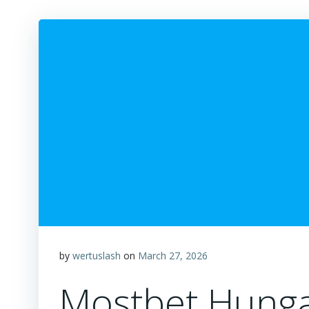
by
wertuslash
on
March 27, 2026
Mostbet Hunga