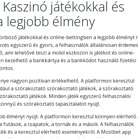
Kaszinó játékokkal és
a legjobb élmény
nböző játékokkal és online-bettingben a legjobb élményt n
kezés egyszerű és gyors, a felhasználók általánosan érdeme
, ami lehetővé teszi a mobil eszközön is játékot és online-
en kezelhető a bankkártya és a bankkódot használó fizetési
ontos.
nye nagyon pozitívan értékelhető. A platformon keresztül
dául a szórakoztató szórakoztató játékok, a szórakoztató
szórakoztató játékok. Minden játék egyszerű felhasználói
 könnyű és szórakoztató tapasztalatot nyújt.
bb élményt nyújt. A platformon keresztül könnyen elérhető 
 futások, a csapatok, a tornák és a mások. A felhasználók
ték és a keresztül elérhető eseményekről. A Mostbet app