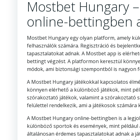
Mostbet Hungary – 
online-bettingben 
Mostbet Hungary egy olyan platform, amely külö
felhasználók számára. Regisztráció és bejelent
tapasztalatokat adnak. A Mostbet app is elérhető
bettingt végzést. A platformon keresztül könny
módok, ami biztonsági szempontból is nagyon f
A Mostbet Hungary játékokkal kapcsolatos élmé
könnyen elérhető a különböző játékok, mint pél
szórakoztató játékok, valamint a szórakoztató 
felülettel rendelkezik, ami a játékosok számára
A Mostbet Hungary online-bettingben is a legjo
különböző sportok és események, mint például a
általánosan érdemes tapasztalatokat adnak a já