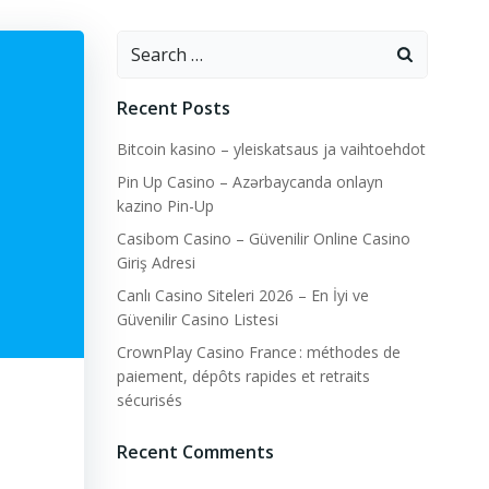
Search
for:
Recent Posts
Bitcoin kasino – yleiskatsaus ja vaihtoehdot
Pin Up Casino – Azərbaycanda onlayn
kazino Pin-Up
Casibom Casino – Güvenilir Online Casino
Giriş Adresi
Canlı Casino Siteleri 2026 – En İyi ve
Güvenilir Casino Listesi
CrownPlay Casino France : méthodes de
paiement, dépôts rapides et retraits
sécurisés
Recent Comments