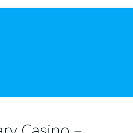
ry Casino –