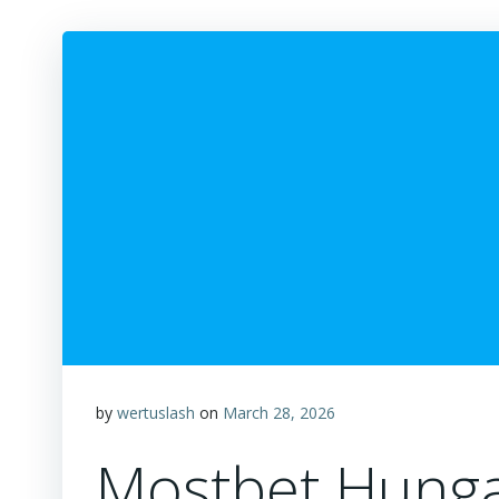
by
wertuslash
on
March 28, 2026
Mostbet Hungar