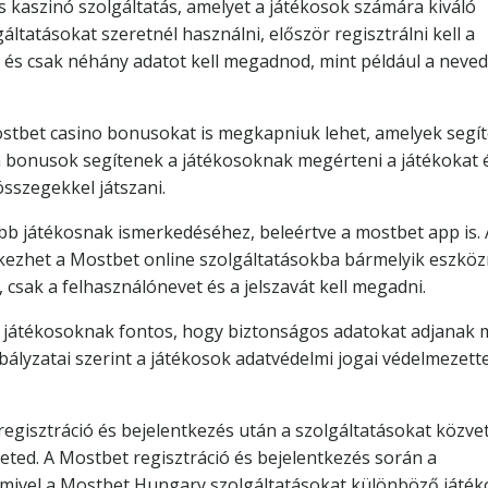
 kaszinó szolgáltatás, amelyet a játékosok számára kiváló
ltatásokat szeretnél használni, először regisztrálni kell a
, és csak néhány adatot kell megadnod, mint például a neved
ostbet casino bonusokat is megkapniuk lehet, amelyek segí
k a bonusok segítenek a játékosoknak megérteni a játékokat 
sszegekkel játszani.
bb játékosnak ismerkedéséhez, beleértve a mostbet app is. 
ezhet a Mostbet online szolgáltatásokba bármelyik eszközr
csak a felhasználónevet és a jelszavát kell megadni.
a játékosoknak fontos, hogy biztonságos adatokat adjanak 
lyzatai szerint a játékosok adatvédelmi jogai védelmezette
regisztráció és bejelentkezés után a szolgáltatásokat közve
heted. A Mostbet regisztráció és bejelentkezés során a
, mivel a Mostbet Hungary szolgáltatásokat különböző játék