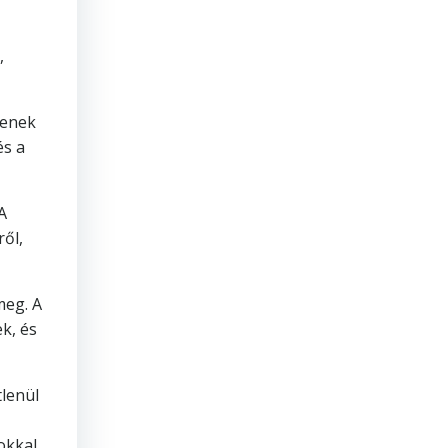
,
tenek
és a
A
ől,
meg. A
k, és
tlenül
okkal