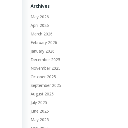
Archives
May 2026
April 2026
March 2026
February 2026
January 2026
December 2025
November 2025
October 2025
September 2025
August 2025
July 2025
June 2025
May 2025