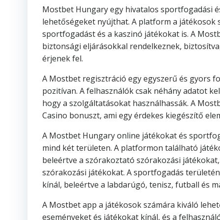
Mostbet Hungary egy hivatalos sportfogadási és
lehetőségeket nyújthat. A platform a játékosok
sportfogadást és a kaszinó játékokat is. A Most
biztonsági eljárásokkal rendelkeznek, biztosítv
érjenek fel.
A Mostbet regisztráció egy egyszerű és gyors fo
pozitívan. A felhasználók csak néhány adatot kel
hogy a szolgáltatásokat használhassák. A Mostb
Casino bonuszt, ami egy érdekes kiegészítő elem
A Mostbet Hungary online játékokat és sportfog
mind két területen. A platformon található játé
beleértve a szórakoztató szórakozási játékokat,
szórakozási játékokat. A sportfogadás területé
kínál, beleértve a labdarúgó, tenisz, futball és m
A Mostbet app a játékosok számára kiváló lehet
eseményeket és játékokat kínál, és a felhasznál