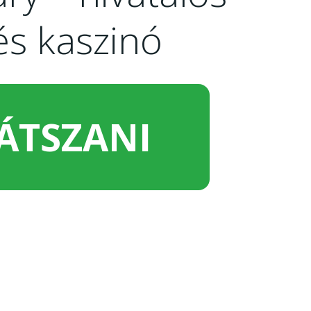
és kaszinó
JÁTSZANI