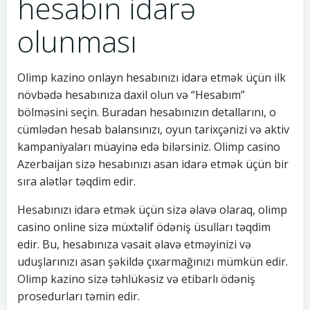
hesabın idarə
olunması
Olimp kazino onlayn hesabınızı idarə etmək üçün ilk
növbədə hesabınıza daxil olun və “Hesabım”
bölməsini seçin. Buradan hesabınızın detallarını, o
cümlədən hesab balansınızı, oyun tarixçənizi və aktiv
kampaniyaları müayinə edə bilərsiniz. Olimp casino
Azerbaijan sizə hesabınızı asan idarə etmək üçün bir
sıra alətlər təqdim edir.
Hesabınızı idarə etmək üçün sizə əlavə olaraq, olimp
casino online sizə müxtəlif ödəniş üsulları təqdim
edir. Bu, hesabınıza vəsait əlavə etməyinizi və
uduşlarınızı asan şəkildə çıxarmağınızı mümkün edir.
Olimp kazino sizə təhlükəsiz və etibarlı ödəniş
prosedurları təmin edir.