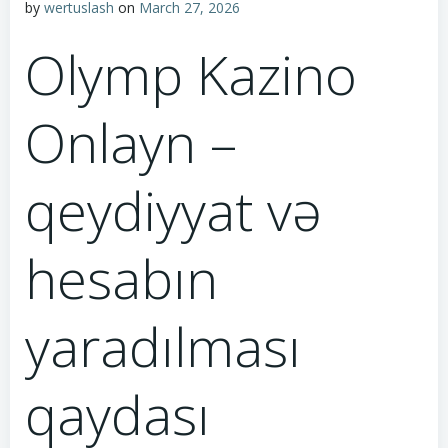
by
wertuslash
on
March 27, 2026
Olymp Kazino
Onlayn –
qeydiyyat və
hesabın
yaradılması
qaydası