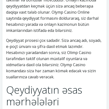
təkliflər və bonuslar mövcuddur. Onlayn kazinoda
qeydiyyatdan keçmək üçün sizə ancaq beberapa
dəqiqə vaxt tələb olunar. Olymp Casino Online
saytında qeydiyyat formasını dolduraraq, siz dərhal
hesabınızı yarada və onlayn kazinonun bütün
imkanlarından istifadə edə bilərsiniz.
Qeydiyyat prosesi çox sadədir. Sizə ancaq adı, soyadı,
e-poçt ünvanı və şifrə daxil etmək lazımdır.
Hesabınızı yaradandan sonra, siz Olimp Casino
tərəfindən təklif olunan müxtəlif oyunlara və
xidmətlərə daxil ola bilərsiniz. Olymp Casino
komandası sizə hər zaman kömək edəcək və sizin
suallarınıza cavab verəcək.
Qeydiyyatın əsas
mərhələləri