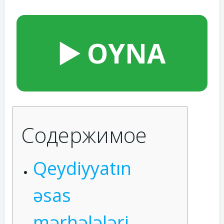
▶️ OYNA
Содержимое
Qeydiyyatın
əsas
mərhələləri