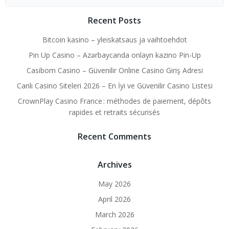
for:
Recent Posts
Bitcoin kasino – yleiskatsaus ja vaihtoehdot
Pin Up Casino – Azərbaycanda onlayn kazino Pin-Up
Casibom Casino – Güvenilir Online Casino Giriş Adresi
Canlı Casino Siteleri 2026 – En İyi ve Güvenilir Casino Listesi
CrownPlay Casino France : méthodes de paiement, dépôts
rapides et retraits sécurisés
Recent Comments
Archives
May 2026
April 2026
March 2026