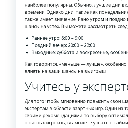
наиболее популярны. Обычно, лучшие дни в
времени. Однако дни, такие как понедельни
также имеет значение. Рано утром и поздн
шансы на успех. Вы можете рассмотреть сл
Раннее утро: 6:00 – 9:00
Поздний вечер: 20:00 – 22:00
Выходные: суббота и воскресенье, особен
Как говорится, «меньше — лучше», особенно 
влиять на ваши шансы на выигрыш.
Учитесь у эксперт
Для того чтобы мгновенно повысить свои ша
экспертам в области азартных игр. Один из т
своими рекомендациями по выбору оптимальн
опытных игроков, вы можете узнать о тайми