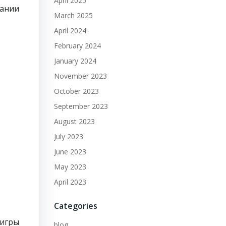
April 2025
нании
March 2025
April 2024
February 2024
January 2024
November 2023
October 2023
September 2023
August 2023
July 2023
June 2023
May 2023
April 2023
Categories
-игры
blog