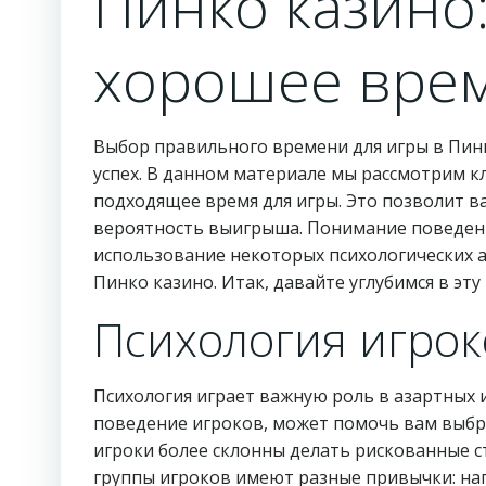
Пинко казино:
хорошее врем
Выбор правильного времени для игры в Пин
успех. В данном материале мы рассмотрим 
подходящее время для игры. Это позволит ва
вероятность выигрыша. Понимание поведени
использование некоторых психологических а
Пинко казино. Итак, давайте углубимся в эту 
Психология игрок
Психология играет важную роль в азартных иг
поведение игроков, может помочь вам выбра
игроки более склонны делать рискованные с
группы игроков имеют разные привычки: на