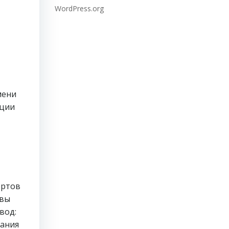
WordPress.org
мени
нции
ертов
 вы
вод:
нания