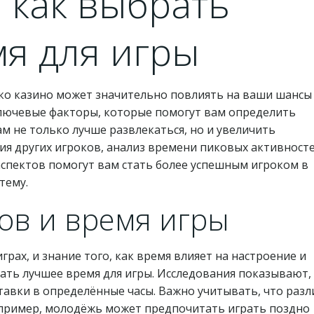
 как выбрать
я для игры
ко казино может значительно повлиять на ваши шансы
ключевые факторы, которые помогут вам определить
м не только лучше развлекаться, но и увеличить
я других игроков, анализ времени пиковых активносте
спектов помогут вам стать более успешным игроком в
тему.
ов и время игры
рах, и знание того, как время влияет на настроение и
ть лучшее время для игры. Исследования показывают,
тавки в определённые часы. Важно учитывать, что раз
пример, молодёжь может предпочитать играть поздно