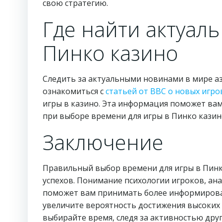
свою стратегию.
Где найти актуа
Пинко казино
Следить за актуальными новинами в мире а
ознакомиться с
статьей от BBC о новых игро
игры в казино. Эта информация поможет вам
при выборе времени для игры в Пинко казин
Заключение
Правильный выбор времени для игры в Пин
успехов. Понимание психологии игроков, а
поможет вам принимать более информирован
увеличите вероятность достижения высоких 
выбирайте время, следя за активностью друг