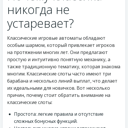
никогда не
устаревает?
Классические игровые автоматы обладают
особым шармом, который привлекает игроков
на протяжении многих лет. Они предлагают
простую и интуитивно понятную механику, а
также традиционную тематику, которая знакома
многим. Классические слоты часто имеют три
барабана и несколько линий выплат, что делает
их идеальными для новичков. Вот несколько
причин, почему стоит обратить внимание на
классические слоты:
Простота: легкие правила и отсутствие
сложных бонусных функций.