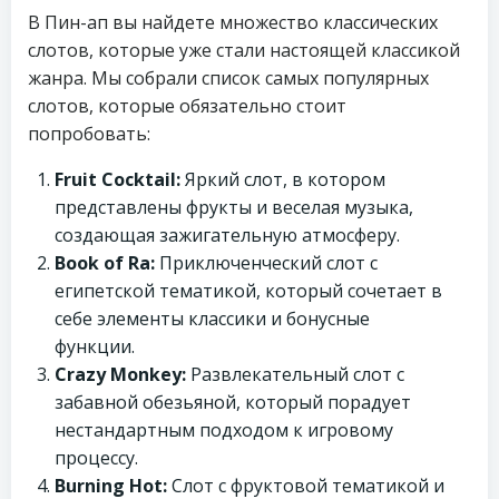
В Пин-ап вы найдете множество классических
слотов, которые уже стали настоящей классикой
жанра. Мы собрали список самых популярных
слотов, которые обязательно стоит
попробовать:
Fruit Cocktail:
Яркий слот, в котором
представлены фрукты и веселая музыка,
создающая зажигательную атмосферу.
Book of Ra:
Приключенческий слот с
египетской тематикой, который сочетает в
себе элементы классики и бонусные
функции.
Crazy Monkey:
Развлекательный слот с
забавной обезьяной, который порадует
нестандартным подходом к игровому
процессу.
Burning Hot:
Слот с фруктовой тематикой и