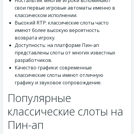
Ностальгия: многие игроки вспоминают
свои первые игровые автоматы именно в
классическом исполнении.
Высокий RTP: классические слоты часто
имеют более высокую вероятность
возврата игроку.
Доступность: на платформе Пин-ап
представлены слоты от многих известных
разработчиков.
Качество графики: современные
классические слоты имеют отличную
графику и звуковое сопровождение.
Популярные
классические слоты на
Пин-ап