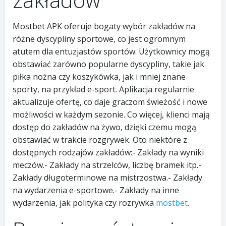
Mostbet APK oferuje bogaty wybór zakładów na
różne dyscypliny sportowe, co jest ogromnym
atutem dla entuzjastów sportów. Użytkownicy mogą
obstawiać zarówno popularne dyscypliny, takie jak
piłka nożna czy koszykówka, jak i mniej znane
sporty, na przykład e-sport. Aplikacja regularnie
aktualizuje ofertę, co daje graczom świeżość i nowe
możliwości w każdym sezonie. Co więcej, klienci mają
dostęp do zakładów na żywo, dzięki czemu mogą
obstawiać w trakcie rozgrywek. Oto niektóre z
dostępnych rodzajów zakładów:- Zakłady na wyniki
meczów.- Zakłady na strzelców, liczbę bramek itp.-
Zakłady długoterminowe na mistrzostwa.- Zakłady
na wydarzenia e-sportowe.- Zakłady na inne
wydarzenia, jak polityka czy rozrywka
mostbet
.