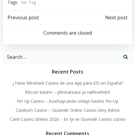
Tags:
No Tag
Post
Post
Previous post
Next post
navigation
navigation
Comments are closed
Search
for:
Recent Posts
¿Tiene Winshark Casino de una App para iOS en España?
Bitcoin kasino – yleiskatsaus ja vaihtoehdot
Pin Up Casino – Azərbaycanda onlayn kazino Pin-Up
Casibom Casino – Güvenilir Online Casino Giriş Adresi
Canlı Casino Siteleri 2026 – En İyi ve Güvenilir Casino Listesi
Recent Comments