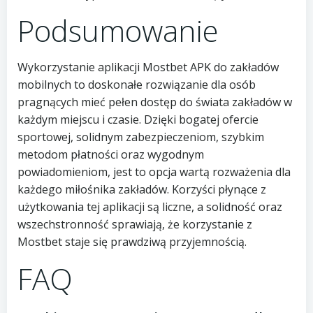
Podsumowanie
Wykorzystanie aplikacji Mostbet APK do zakładów
mobilnych to doskonałe rozwiązanie dla osób
pragnących mieć pełen dostęp do świata zakładów w
każdym miejscu i czasie. Dzięki bogatej ofercie
sportowej, solidnym zabezpieczeniom, szybkim
metodom płatności oraz wygodnym
powiadomieniom, jest to opcja wartą rozważenia dla
każdego miłośnika zakładów. Korzyści płynące z
użytkowania tej aplikacji są liczne, a solidność oraz
wszechstronność sprawiają, że korzystanie z
Mostbet staje się prawdziwą przyjemnością.
FAQ