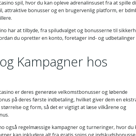
asino spil, hvor du kan opleve adrenalinsuset fra at spille d
pil, attraktive bonusser og en brugervenlig platform, er bdm
llere.
ino har at tilbyde, fra spiludvalget og bonusserne til sikker
ordan du opretter en konto, foretager ind- og udbetalinger
 og Kampagner hos
t casino er deres generøse velkomstbonusser og løbende
us på deres første indbetaling, hvilket giver dem en ekstr
i størrelse og form, så det er vigtigt at læse vilkårene og
nus.
no også regelmæssige kampagner og turneringer, hvor du 
ner kan inkludere alt fra gratis spins og indskudsbonusser 