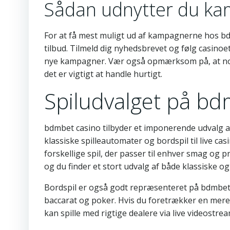
Sådan udnytter du ka
For at få mest muligt ud af kampagnerne hos bdm
tilbud. Tilmeld dig nyhedsbrevet og følg casinoe
nye kampagner. Vær også opmærksom på, at nog
det er vigtigt at handle hurtigt.
Spiludvalget på bd
bdmbet casino tilbyder et imponerende udvalg af c
klassiske spilleautomater og bordspil til live ca
forskellige spil, der passer til enhver smag og
og du finder et stort udvalg af både klassiske 
Bordspil er også godt repræsenteret på bdmbet c
baccarat og poker. Hvis du foretrækker en mere 
kan spille med rigtige dealere via live videostre