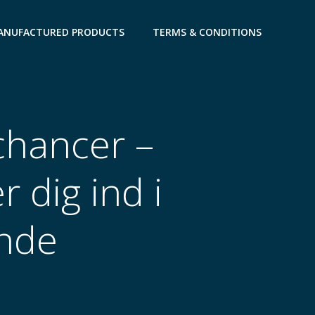
ANUFACTURED PRODUCTS
TERMS & CONDITIONS
chancer –
 dig ind i
nde