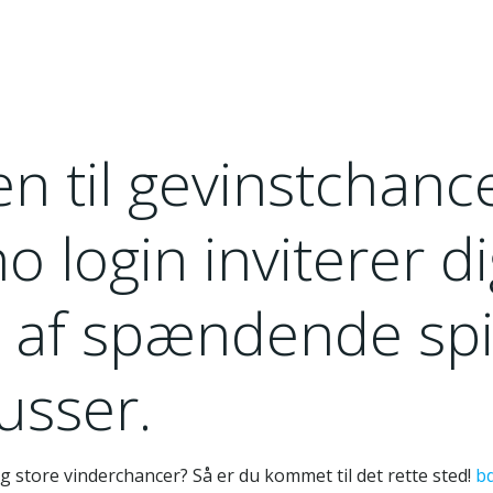
n til gevinstchanc
 login inviterer d
n af spændende spi
usser.
 store vinderchancer? Så er du kommet til det rette sted!
b