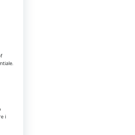
of
tiale.
o
e i