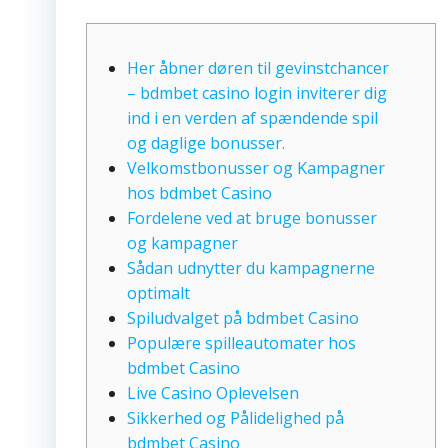
Her åbner døren til gevinstchancer
– bdmbet casino login inviterer dig
ind i en verden af spændende spil
og daglige bonusser.
Velkomstbonusser og Kampagner
hos bdmbet Casino
Fordelene ved at bruge bonusser
og kampagner
Sådan udnytter du kampagnerne
optimalt
Spiludvalget på bdmbet Casino
Populære spilleautomater hos
bdmbet Casino
Live Casino Oplevelsen
Sikkerhed og Pålidelighed på
bdmbet Casino