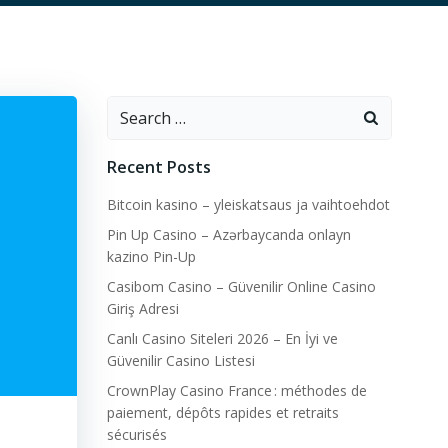
Search
for:
Recent Posts
Bitcoin kasino – yleiskatsaus ja vaihtoehdot
Pin Up Casino – Azərbaycanda onlayn
kazino Pin-Up
Casibom Casino – Güvenilir Online Casino
Giriş Adresi
Canlı Casino Siteleri 2026 – En İyi ve
Güvenilir Casino Listesi
CrownPlay Casino France : méthodes de
paiement, dépôts rapides et retraits
sécurisés