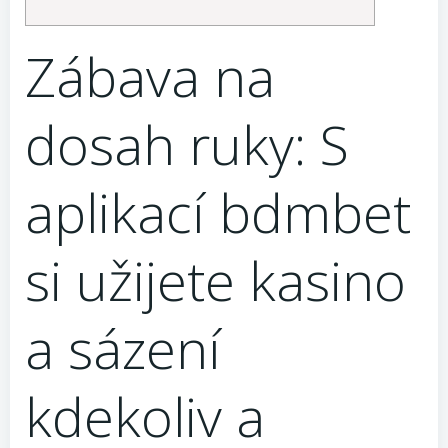
Zábava na
dosah ruky: S
aplikací bdmbet
si užijete kasino
a sázení
kdekoliv a