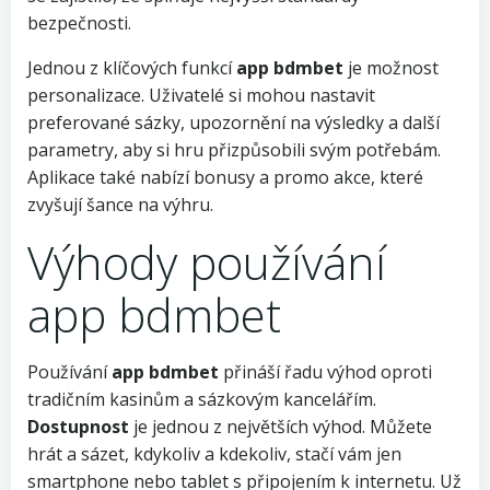
bezpečnosti.
Jednou z klíčových funkcí
app bdmbet
je možnost
personalizace. Uživatelé si mohou nastavit
preferované sázky, upozornění na výsledky a další
parametry, aby si hru přizpůsobili svým potřebám.
Aplikace také nabízí bonusy a promo akce, které
zvyšují šance na výhru.
Výhody používání
app bdmbet
Používání
app bdmbet
přináší řadu výhod oproti
tradičním kasinům a sázkovým kancelářím.
Dostupnost
je jednou z největších výhod. Můžete
hrát a sázet, kdykoliv a kdekoliv, stačí vám jen
smartphone nebo tablet s připojením k internetu. Už