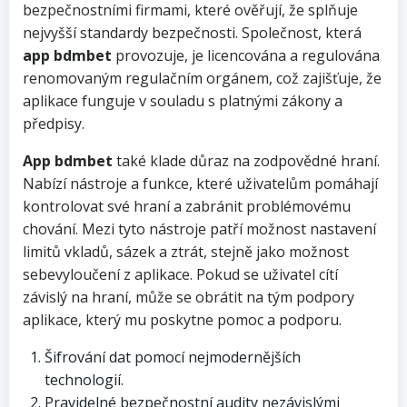
bezpečnostními firmami, které ověřují, že splňuje
nejvyšší standardy bezpečnosti. Společnost, která
app bdmbet
provozuje, je licencována a regulována
renomovaným regulačním orgánem, což zajišťuje, že
aplikace funguje v souladu s platnými zákony a
předpisy.
App bdmbet
také klade důraz na zodpovědné hraní.
Nabízí nástroje a funkce, které uživatelům pomáhají
kontrolovat své hraní a zabránit problémovému
chování. Mezi tyto nástroje patří možnost nastavení
limitů vkladů, sázek a ztrát, stejně jako možnost
sebevyloučení z aplikace. Pokud se uživatel cítí
závislý na hraní, může se obrátit na tým podpory
aplikace, který mu poskytne pomoc a podporu.
Šifrování dat pomocí nejmodernějších
technologií.
Pravidelné bezpečnostní audity nezávislými