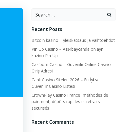
Search
for:
Recent Posts
Bitcoin kasino – yleiskatsaus ja vaihtoehdot
Pin Up Casino – Azərbaycanda onlayn
kazino Pin-Up
Casibom Casino – Güvenilir Online Casino
Giriş Adresi
Canlı Casino Siteleri 2026 – En İyi ve
Güvenilir Casino Listesi
CrownPlay Casino France : méthodes de
paiement, dépôts rapides et retraits
sécurisés
Recent Comments