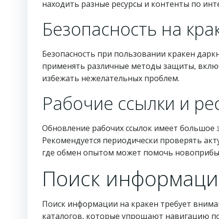
находить разные ресурсы и контенты по инт
Безопасность на кра
Безопасность при пользовании кракен дарк
применять различные методы защиты, вклю
избежать нежелательных проблем.
Рабочие ссылки и ре
Обновление рабочих ссылок имеет большое зн
Рекомендуется периодически проверять акт
где обмен опытом может помочь новоприб
Поиск информаци
Поиск информации на кракен требует внима
каталогов, которые упрощают навигацию по