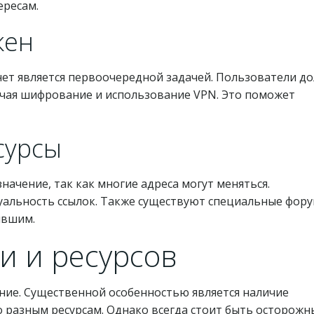
ересам.
кен
нет является первоочередной задачей. Пользователи д
чая шифрование и использование VPN. Это поможет
сурсы
ачение, так как многие адреса могут меняться.
уальность ссылок. Также существуют специальные фору
ывшим.
и и ресурсов
ние. Существенной особенностью является наличие
 разным ресурсам. Однако всегда стоит быть осторожн