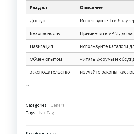
Раздел
Описание
Доступ
Используйте Tor браузе
Безопасность
Применяйте VPN для з
Навигация
Используйте каталоги дл
Обмен опытом
Читать форумы и обсуж
Законодательство
Изучайте законы, касаю
“`
Categories:
General
Tags:
No Tag
Previous post