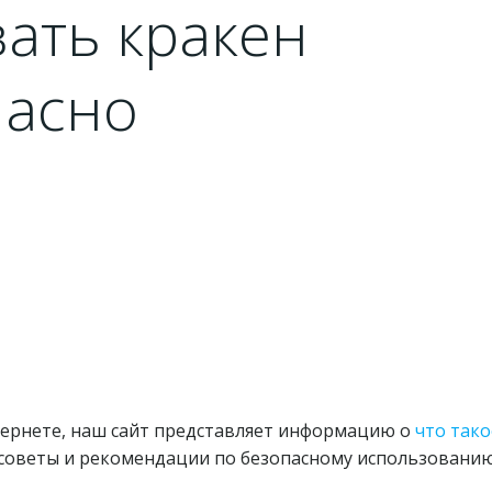
вать кракен
пасно
нтернете, наш сайт представляет информацию о
что тако
е советы и рекомендации по безопасному использовани