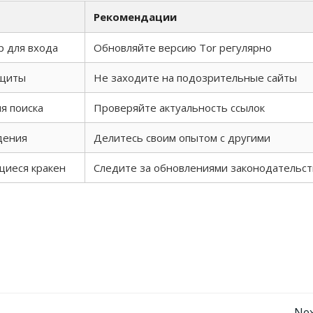
Рекомендации
р для входа
Обновляйте версию Tor регулярно
ащиты
Не заходите на подозрительные сайты
я поиска
Проверяйте актуальность ссылок
дения
Делитесь своим опытом с другими
щиеся кракен
Следите за обновлениями законодательст
Nex