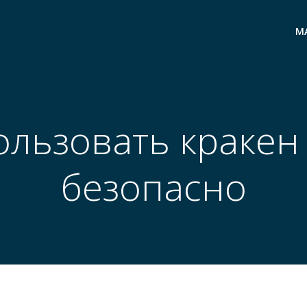
M
ользовать кракен
безопасно