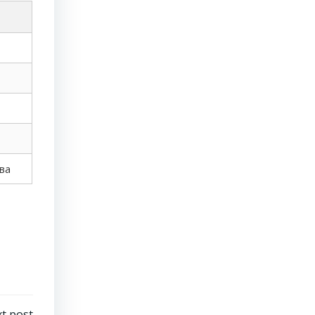
ва
t post