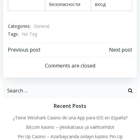
безопасности
вход
Categories:
General
Tags:
No Tag
Post
Post
Previous post
Next post
navigation
navigation
Comments are closed
Search
for:
Recent Posts
¿Tiene Winshark Casino de una App para iOS en España?
Bitcoin kasino – yleiskatsaus ja vaihtoehdot
Pin Up Casino – Azərbaycanda onlayn kazino Pin-Up