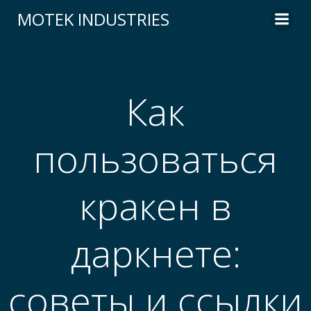
Skip
MOTEK INDUSTRIES
to
content
Как
пользоваться
кракен в
даркнете:
советы и ссылки