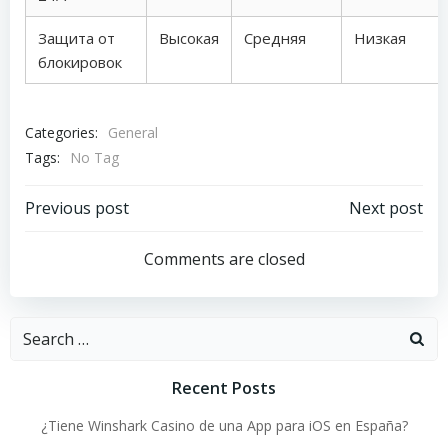
Защита от
Высокая
Средняя
Низкая
блокировок
Categories:
General
Tags:
No Tag
Post
Post
Previous post
Next post
navigation
navigation
Comments are closed
Search
for:
Recent Posts
¿Tiene Winshark Casino de una App para iOS en España?