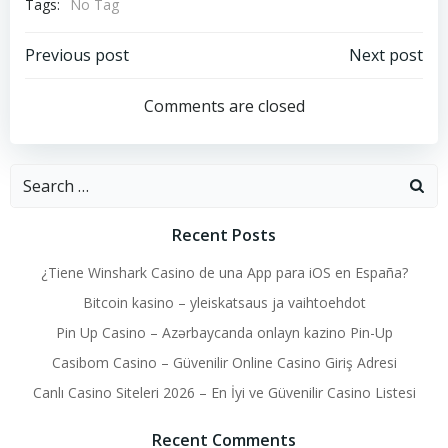
Tags:
No Tag
Post
Post
Previous post
Next post
navigation
navigation
Comments are closed
Search
for:
Recent Posts
¿Tiene Winshark Casino de una App para iOS en España?
Bitcoin kasino – yleiskatsaus ja vaihtoehdot
Pin Up Casino – Azərbaycanda onlayn kazino Pin-Up
Casibom Casino – Güvenilir Online Casino Giriş Adresi
Canlı Casino Siteleri 2026 – En İyi ve Güvenilir Casino Listesi
Recent Comments