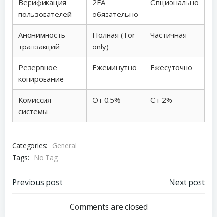
Верификация
2FA
Опционально
пользователей
обязательно
Анонимность
Полная (Tor
Частичная
транзакций
only)
Резервное
Ежеминутно
Ежесуточно
копирование
Комиссия
От 0.5%
От 2%
системы
Categories:
General
Tags:
No Tag
Post
Post
Previous post
Next post
navigation
navigation
Comments are closed