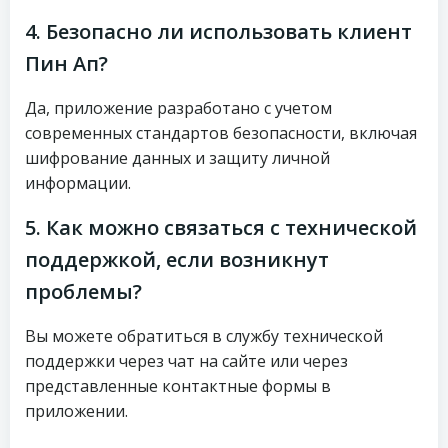
4. Безопасно ли использовать клиент
Пин Ап?
Да, приложение разработано с учетом
современных стандартов безопасности, включая
шифрование данных и защиту личной
информации.
5. Как можно связаться с технической
поддержкой, если возникнут
проблемы?
Вы можете обратиться в службу технической
поддержки через чат на сайте или через
представленные контактные формы в
приложении.