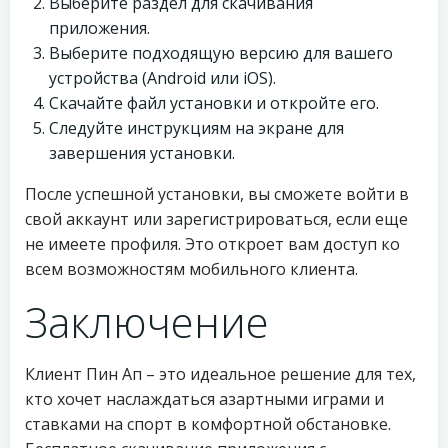
Выберите раздел для скачивания
приложения.
Выберите подходящую версию для вашего
устройства (Android или iOS).
Скачайте файл установки и откройте его.
Следуйте инструкциям на экране для
завершения установки.
После успешной установки, вы сможете войти в
свой аккаунт или зарегистрироваться, если еще
не имеете профиля. Это откроет вам доступ ко
всем возможностям мобильного клиента.
Заключение
Клиент Пин Ап – это идеальное решение для тех,
кто хочет наслаждаться азартными играми и
ставками на спорт в комфортной обстановке.