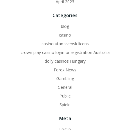
April 2023
Categories
blog
casino
casino utan svensk licens
crown play casino login or registration Australia
dolly casinos Hungary
Forex News
Gambling
General
Public
Spiele
Meta
Log in