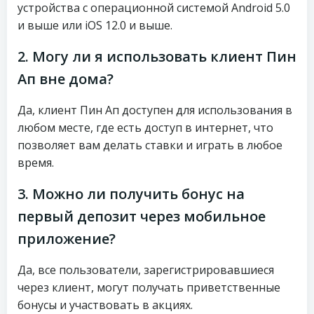
устройства с операционной системой Android 5.0
и выше или iOS 12.0 и выше.
2. Могу ли я использовать клиент Пин
Ап вне дома?
Да, клиент Пин Ап доступен для использования в
любом месте, где есть доступ в интернет, что
позволяет вам делать ставки и играть в любое
время.
3. Можно ли получить бонус на
первый депозит через мобильное
приложение?
Да, все пользователи, зарегистрировавшиеся
через клиент, могут получать приветственные
бонусы и участвовать в акциях.