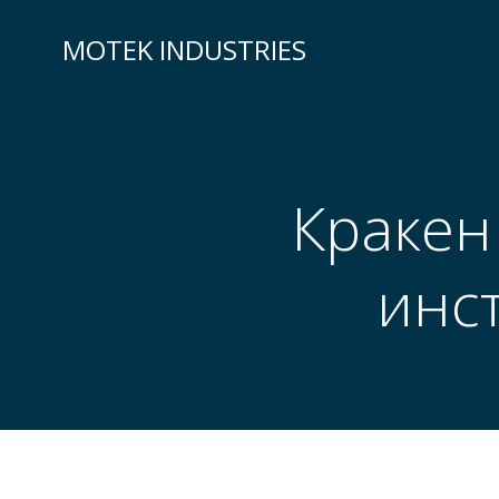
Skip
to
MOTEK INDUSTRIES
content
Кракен 
инс