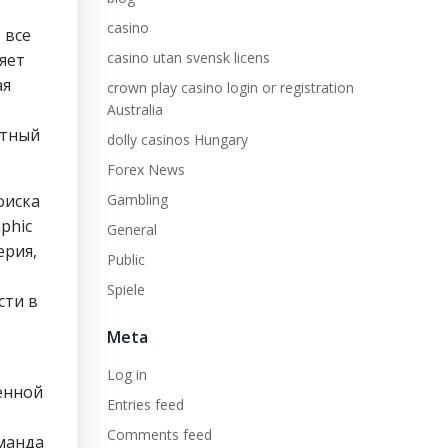
casino
 все
casino utan svensk licens
яет
ая
crown play casino login or registration
Australia
ятный
dolly casinos Hungary
Forex News
оиска
Gambling
phic
General
ерия,
Public
Spiele
сти в
Meta
Log in
ленной
Entries feed
Comments feed
манда