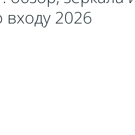
 входу 2026