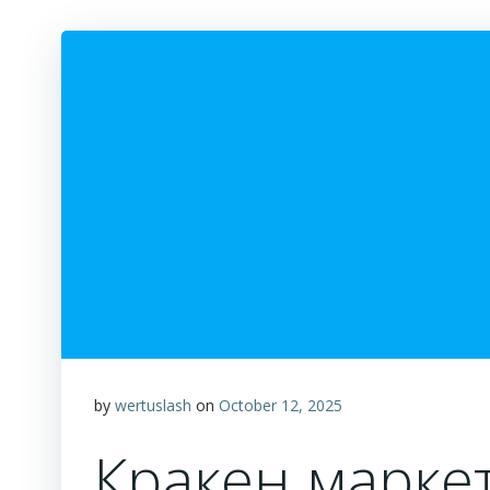
by
wertuslash
on
October 12, 2025
Кракен маркет