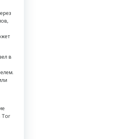
через
лов,
ожет
зел в
елем.
или
ие
 Tor