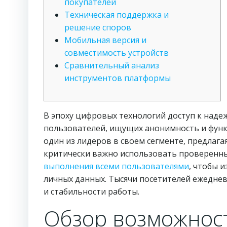
покупателей
Техническая поддержка и
решение споров
Мобильная версия и
совместимость устройств
Сравнительный анализ
инструментов платформы
В эпоху цифровых технологий доступ к наде
пользователей, ищущих анонимность и функ
один из лидеров в своем сегменте, предлага
критически важно использовать проверенны
выполнения всеми пользователями
, чтобы 
личных данных. Тысячи посетителей ежеднев
и стабильности работы.
Обзор возможнос