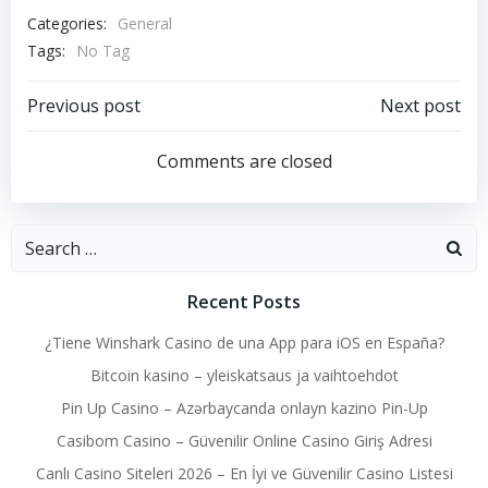
Categories:
General
Tags:
No Tag
Post
Post
Previous post
Next post
navigation
navigation
Comments are closed
Search
for:
Recent Posts
¿Tiene Winshark Casino de una App para iOS en España?
Bitcoin kasino – yleiskatsaus ja vaihtoehdot
Pin Up Casino – Azərbaycanda onlayn kazino Pin-Up
Casibom Casino – Güvenilir Online Casino Giriş Adresi
Canlı Casino Siteleri 2026 – En İyi ve Güvenilir Casino Listesi