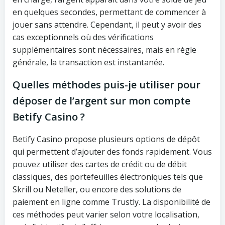
en quelques secondes, permettant de commencer à
jouer sans attendre. Cependant, il peut y avoir des
cas exceptionnels où des vérifications
supplémentaires sont nécessaires, mais en règle
générale, la transaction est instantanée.
Quelles méthodes puis-je utiliser pour
déposer de l’argent sur mon compte
Betify Casino ?
Betify Casino propose plusieurs options de dépôt
qui permettent d’ajouter des fonds rapidement. Vous
pouvez utiliser des cartes de crédit ou de débit
classiques, des portefeuilles électroniques tels que
Skrill ou Neteller, ou encore des solutions de
paiement en ligne comme Trustly. La disponibilité de
ces méthodes peut varier selon votre localisation,