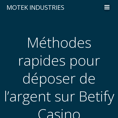
Skip
MOTEK INDUSTRIES
to
content
Méthodes
rapides pour
déposer de
l’argent sur Betify
Casino