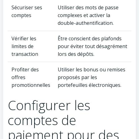
Sécuriser ses
Utiliser des mots de passe
comptes
complexes et activer la
double-authentification.
Vérifier les
Être conscient des plafonds
limites de
pour éviter tout désagrément
transaction
lors des dépôts.
Profiter des
Utiliser les bonus ou remises
offres
proposés par les
promotionnelles
portefeuilles électroniques.
Configurer les
comptes de
paiement pour des