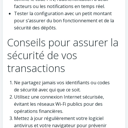
facteurs ou les notifications en temps réel.
Tester la configuration avec un petit montant
pour s’assurer du bon fonctionnement et de la
sécurité des dépôts.
Conseils pour assurer la
sécurité de vos
transactions
Ne partagez jamais vos identifiants ou codes
de sécurité avec qui que ce soit.
Utilisez une connexion Internet sécurisée,
évitant les réseaux Wi-Fi publics pour des
opérations financières.
Mettez à jour régulièrement votre logiciel
antivirus et votre navigateur pour prévenir