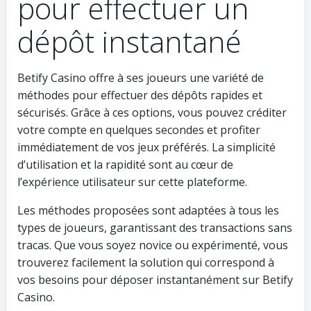
pour effectuer un
dépôt instantané
Betify Casino offre à ses joueurs une variété de
méthodes pour effectuer des dépôts rapides et
sécurisés. Grâce à ces options, vous pouvez créditer
votre compte en quelques secondes et profiter
immédiatement de vos jeux préférés. La simplicité
d’utilisation et la rapidité sont au cœur de
l’expérience utilisateur sur cette plateforme.
Les méthodes proposées sont adaptées à tous les
types de joueurs, garantissant des transactions sans
tracas. Que vous soyez novice ou expérimenté, vous
trouverez facilement la solution qui correspond à
vos besoins pour déposer instantanément sur Betify
Casino.