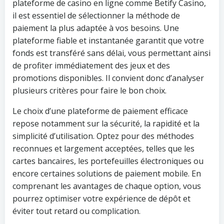
plateforme de casino en ligne comme Betify Casino,
il est essentiel de sélectionner la méthode de
paiement la plus adaptée à vos besoins. Une
plateforme fiable et instantanée garantit que votre
fonds est transféré sans délai, vous permettant ainsi
de profiter immédiatement des jeux et des
promotions disponibles. Il convient donc d’analyser
plusieurs critères pour faire le bon choix.
Le choix d’une plateforme de paiement efficace
repose notamment sur la sécurité, la rapidité et la
simplicité d’utilisation. Optez pour des méthodes
reconnues et largement acceptées, telles que les
cartes bancaires, les portefeuilles électroniques ou
encore certaines solutions de paiement mobile. En
comprenant les avantages de chaque option, vous
pourrez optimiser votre expérience de dépôt et
éviter tout retard ou complication.