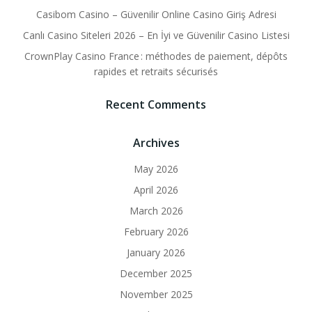
Casibom Casino – Güvenilir Online Casino Giriş Adresi
Canlı Casino Siteleri 2026 – En İyi ve Güvenilir Casino Listesi
CrownPlay Casino France : méthodes de paiement, dépôts
rapides et retraits sécurisés
Recent Comments
Archives
May 2026
April 2026
March 2026
February 2026
January 2026
December 2025
November 2025