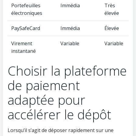
Portefeuilles
Immédia
Très
électroniques
élevée
PaySafeCard
Immédia
Élevée
Virement
Variable
Variable
instantané
Choisir la plateforme
de paiement
adaptée pour
accélérer le dépôt
Lorsqu’il s’agit de déposer rapidement sur une