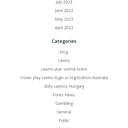
July 2023
June 2023
May 2023
April 2023
Categories
blog
casino
casino utan svensk licens
crown play casino login or registration Australia
dolly casinos Hungary
Forex News
Gambling
General
Public