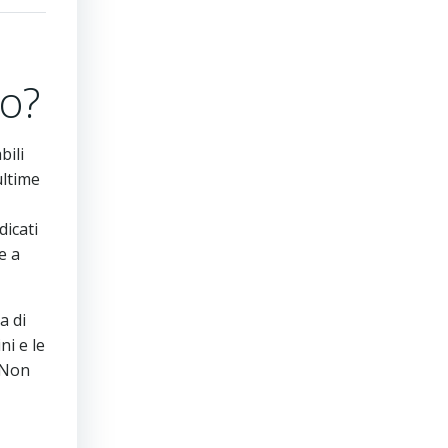
o?
bili
ultime
dicati
e a
a di
ni e le
. Non