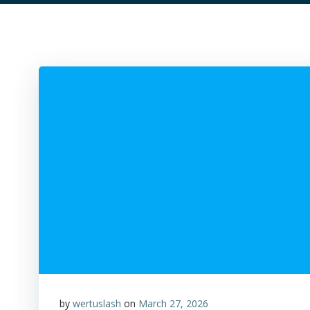
by
wertuslash
on
March 27, 2026