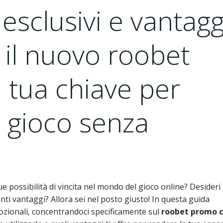
esclusivi e vantagg
 il nuovo roobet
 tua chiave per
 gioco senza
ue possibilità di vincita nel mondo del gioco online? Desideri
nti vantaggi? Allora sei nel posto giusto! In questa guida
ozionali, concentrandoci specificamente sul
roobet promo 