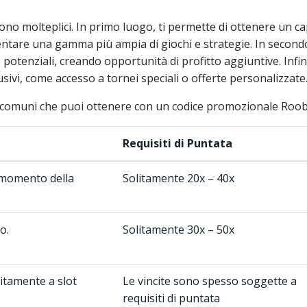
ono molteplici. In primo luogo, ti permette di ottenere un ca
mentare una gamma più ampia di giochi e strategie. In second
potenziali, creando opportunità di profitto aggiuntive. Infin
sivi, come accesso a tornei speciali o offerte personalizzate
iù comuni che puoi ottenere con un codice promozionale Roob
Requisiti di Puntata
l momento della
Solitamente 20x – 40x
o.
Solitamente 30x – 50x
itamente a slot
Le vincite sono spesso soggette a
requisiti di puntata