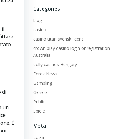
rienza
Categories
blog
il
casino
ittare
casino utan svensk licens
ntato.
crown play casino login or registration
Australia
dolly casinos Hungary
Forex News
Gambling
 di
General
Public
n un
Spiele
ice
ione. È
Meta
oni
Log in