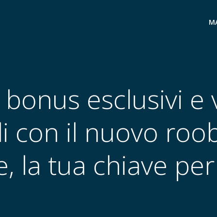
M
 bonus esclusivi e 
li con il nuovo ro
, la tua chiave pe